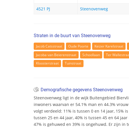
4521 PJ
Steenovenweg
Straten in de buurt van Steenovenweg
Jacob Catsstraat
Oude Poorte
Keizer Karelstraat
Jacoba van Beierenstraat
Schoollaan
Ter Wallestra
Kloosterstraat
Tuinstraat
Demografische gegevens Steenovenweg
Steenovenweg ligt in de wijk Buitengebied Biervlie
inwoners waarvan er 54.1% man en 44.3% vrouw zij
volgt verdeeld: 11% is tussen 0 en 14 jaar, 15% is
tussen 25 en 44 jaar, 40% is tussen 45 en 64 jaar 
47% is gehuwed en 39% is ongehuwd. Er zijn in 