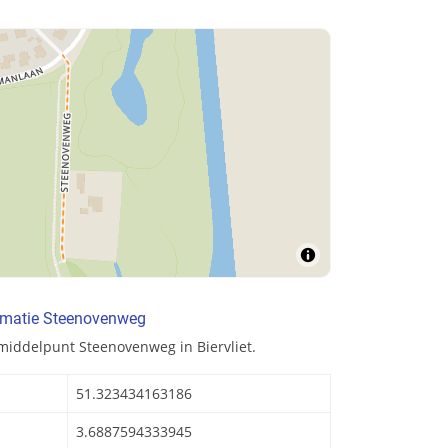
rmatie Steenovenweg
middelpunt Steenovenweg in Biervliet.
51.323434163186
3.6887594333945