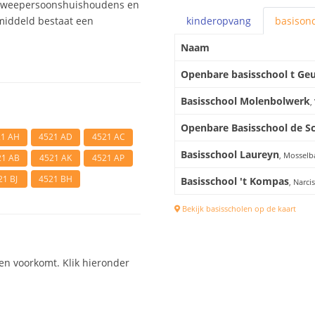
 tweepersoonshuishoudens en
middeld bestaat een
kinderopvang
basis
ond
Naam
Openbare basisschool t Ge
Basisschool Molenbolwerk
,
Openbare Basisschool de S
21 AH
4521 AD
4521 AC
Basisschool Laureyn
, Mosselb
21 AB
4521 AK
4521 AP
21 BJ
4521 BH
Basisschool 't Kompas
, Narci
Bekijk basisscholen op de kaart
en voorkomt. Klik hieronder