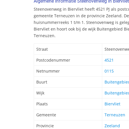
Algemene informatie Steenovenweg in Biervliet
Steenovenweg in Biervliet heeft 4521 PJ als postc
gemeente Terneuzen in de provincie Zeeland. Dez
huisnummerreeks 1 t/m 1. Steenovenweg is geleg
Biervliet en hoort ook bij de wijk Buitengebied B
Terneuzen.
Straat
Steenovenw
Postcodenummer
4521
Netnummer
0115
Buurt
Buitengebied
Wijk
Buitengebied
Plaats
Biervliet
Gemeente
Terneuzen
Provincie
Zeeland