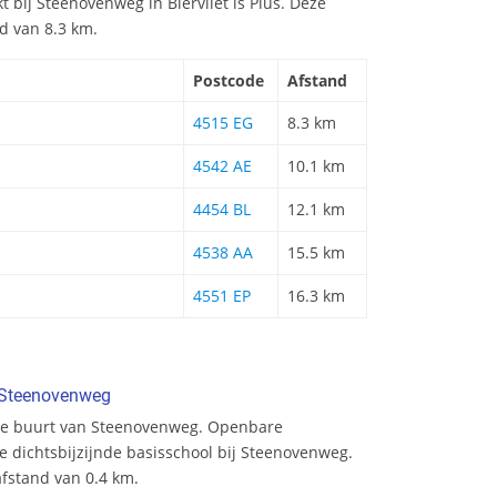
t bij Steenovenweg in Biervliet is Plus. Deze
d van 8.3 km.
Postcode
Afstand
4515 EG
8.3 km
4542 AE
10.1 km
4454 BL
12.1 km
4538 AA
15.5 km
4551 EP
16.3 km
 Steenovenweg
de buurt van Steenovenweg. Openbare
e dichtsbijzijnde basisschool bij Steenovenweg.
afstand van 0.4 km.