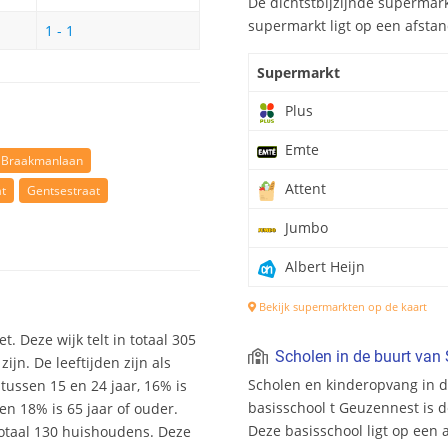
De dichtstbijzijnde supermark
supermarkt ligt op een afstan
1 - 1
Supermarkt
Plus
Emte
Braakmanlaan
Attent
at
Gentsestraat
Jumbo
Albert Heijn
Bekijk supermarkten op de kaart
t. Deze wijk telt in totaal 305
Scholen in de buurt van
n. De leeftijden zijn als
Scholen en kinderopvang in 
 tussen 15 en 24 jaar, 16% is
basisschool t Geuzennest is d
en 18% is 65 jaar of ouder.
Deze basisschool ligt op een 
totaal 130 huishoudens. Deze