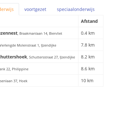
erwijs
voortgezet
speciaal
onderwijs
Afstand
uzennest
0.4 km
, Braakmanlaan 14, Biervliet
7.8 km
 Verlengde Molenstraat 1, IJzendijke
chuttershoek
8.2 km
, Schuttersstraat 27, IJzendijke
8.6 km
ank 22, Philippine
10 km
ssenlaan 37, Hoek