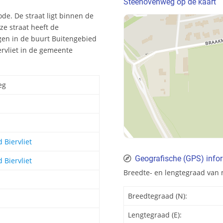
Steenovenweg op de kaart
ode. De straat ligt binnen de
e straat heeft de
en in de buurt Buitengebied
iervliet in de gemeente
eg
 Biervliet
Geografische (GPS) info
 Biervliet
Breedte- en lengtegraad van 
Breedtegraad (N):
Lengtegraad (E):