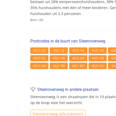
bestaan uit 28% eenpersoonshuishoudens, 38%
35% huishoudens met één of meer kinderen. Ge
huishouden uit 2.3 personen.
Bron:
CBS
Postcodes in de buurt van Steenovenweg
4521 AG
4521 AJ
4521 AE
4521 AA
45
4521 AL
4521 AN
4521 AZ
4521 AR
45
4521 AM
4521 BR
4521 BD
4521 AS
45
Steenovenweg in andere plaatsen
Steenovenweg is een straatnaam die in 10 plaats
op de knop voor het overzicht.
Steenovenweg (alle plaatsen)