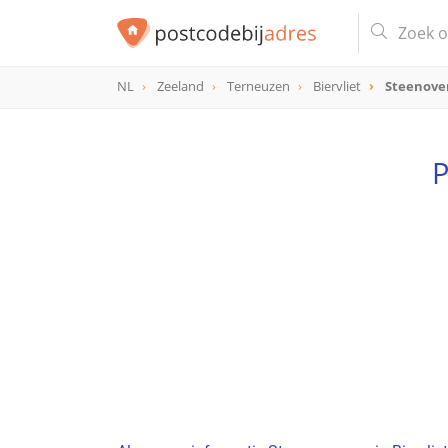
NL
Zeeland
Terneuzen
Biervliet
Steenov
P