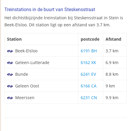
Treinstations in de buurt van Steskensstraat
Het dichtstbijzijnde treinstation bij Steskensstraat in Stein is
Beek-Elsloo. Dit station ligt op een afstand van 3.7 km.
Station
postcode
Afstand
Beek-Elsloo
6191 BH
3.7 km
Geleen-Lutterade
6162 XK
6.9 km
Bunde
6241 EV
8.8 km
Geleen Oost
6166 CA
9 km
Meerssen
6231 CN
9.9 km