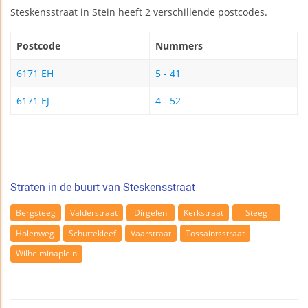
Steskensstraat in Stein heeft 2 verschillende postcodes.
Postcode
Nummers
6171 EH
5 - 41
6171 EJ
4 - 52
Straten in de buurt van Steskensstraat
Bergsteeg
Valderstraat
Dirgelen
Kerkstraat
Steeg
Holenweg
Schuttekleef
Vaarstraat
Tossaintsstraat
Wilhelminaplein