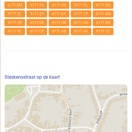
6171 EM
6171 EK
6171 DE
6171 EL
6171 DD
6171 EC
6171 EP
6171 EA
6171 CP
6171 HM
6171 HP
6171 EB
6171 HR
6171 HN
6171 EN
6171 HL
6171 CP
6171 AB
6171 HS
6171 CS
Steskensstraat op de kaart