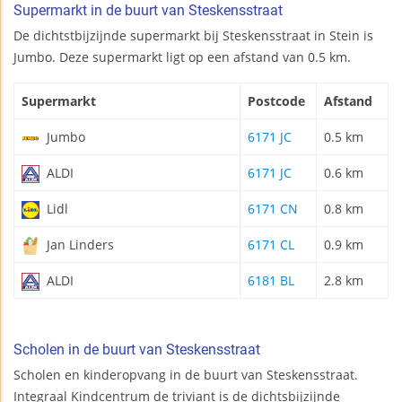
Supermarkt in de buurt van Steskensstraat
De dichtstbijzijnde supermarkt bij Steskensstraat in Stein is
Jumbo. Deze supermarkt ligt op een afstand van 0.5 km.
Supermarkt
Postcode
Afstand
Jumbo
6171 JC
0.5 km
ALDI
6171 JC
0.6 km
Lidl
6171 CN
0.8 km
Jan Linders
6171 CL
0.9 km
ALDI
6181 BL
2.8 km
Scholen in de buurt van Steskensstraat
Scholen en kinderopvang in de buurt van Steskensstraat.
Integraal Kindcentrum de triviant is de dichtsbijzijnde