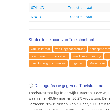
6741 XD
Troelstrastraat
6741 XE
Troelstrastraat
Straten in de buurt van Troelstrastraat
Van Hallstraat
Van Hogendorpstraat
Schaepmanstr
Groen van Prinstererstraat
Vaarkamper Engweg
D
Van Limburg Stirumstraat
Egelhof
Marterlaan
Demografische gegevens Troelstrastraat
Troelstrastraat ligt in de wijk Lunteren. Deze wijk
waarvan er 49.8% man en 50.2% vrouw zijn. De leef
verdeeld: 20% is tussen 0 en 14 jaar, 14% is tuss
25 en 44 jaar, 26% is tussen 45 en 64 jaar en 19% 