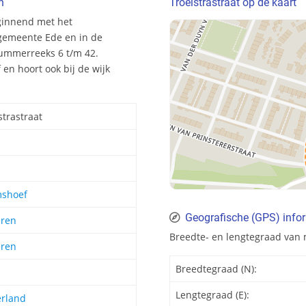
n
Troelstrastraat op de kaart
eginnend met het
gemeente Ede en in de
nummerreeks 6 t/m 42.
en hoort ook bij de wijk
strastraat
shoef
Geografische (GPS) infor
eren
Breedte- en lengtegraad van 
eren
Breedtegraad (N):
Lengtegraad (E):
erland