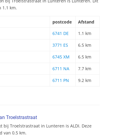
on bij Troelstrastraat in Lunteren is Lunteren. Dit
n 1.1 km.
postcode
Afstand
6741 DE
1.1 km
3771 ES
6.5 km
6745 XM
6.5 km
6711 NA
7.7 km
6711 PN
9.2 km
an Troelstrastraat
 bij Troelstrastraat in Lunteren is ALDI. Deze
d van 0.5 km.