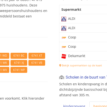
4.975 huishoudens. Deze
Supermarkt
 tweepersoonshuishoudens en
middeld bestaat een
ALDI
ALDI
Coop
Coop
41 WD
6741 BC
6741 XT
Dekamarkt
41 WK
6741 XJ
6741 VB
Bekijk supermarkten op de kaart
41 WV
6741 WP
Scholen in de buurt van 
Scholen en kinderopvang in de
dichtsbijzijnde basisschool bi
afstand van 305 m.
sen voorkomt. Klik hieronder
kinderopvang
basis
ond