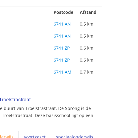
Postcode
Afstand
6741 AN
0.5 km
6741 AN
0.5 km
6741 ZP
0.6 km
6741 ZP
0.6 km
6741 AM
0.7 km
Troelstrastraat
 buurt van Troelstrastraat. De Sprong is de
j Troelstrastraat. Deze basisschool ligt op een
erwijs
voortgezet
speciaal
onderwijs