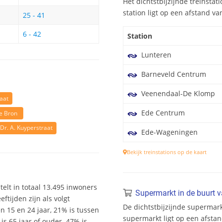
Het dichtstbijzijnde treinstati
station ligt op een afstand va
25 - 41
6 - 42
Station
Lunteren
Barneveld Centrum
Veenendaal-De Klomp
aat
Ede Centrum
e Bron
Dr. A. Kuyperstraat
Ede-Wageningen
Bekijk treinstations op de kaart
 telt in totaal 13.495 inwoners
Supermarkt in de buurt v
tijden zijn als volgt
De dichtstbijzijnde supermarkt
en 15 en 24 jaar, 21% is tussen
supermarkt ligt op een afstan
is 65 jaar of ouder. 47% is