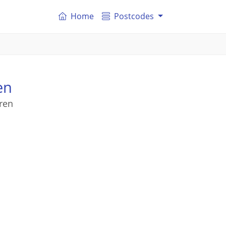
Home
Postcodes
en
eren