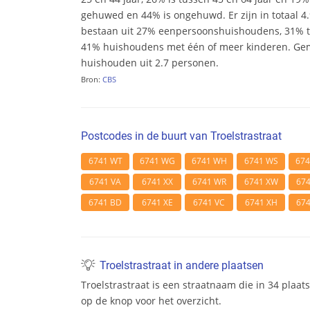
gehuwed en 44% is ongehuwd. Er zijn in totaal 
bestaan uit 27% eenpersoonshuishoudens, 31%
41% huishoudens met één of meer kinderen. Ge
huishouden uit 2.7 personen.
Bron:
CBS
Postcodes in de buurt van Troelstrastraat
6741 WT
6741 WG
6741 WH
6741 WS
67
6741 VA
6741 XX
6741 WR
6741 XW
67
6741 BD
6741 XE
6741 VC
6741 XH
67
Troelstrastraat in andere plaatsen
Troelstrastraat is een straatnaam die in 34 plaat
op de knop voor het overzicht.