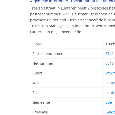
Algemene informatie Troelstrastraat in Luntere
Troelstrastraat in Lunteren heeft 2 postcodes b
postcodenummer 6741. De straat ligt binnen de 
provincie Gelderland. Deze straat heeft de huis
Troelstrastraat is gelegen in de buurt Wormshoef 
Lunteren in de gemeente Ede.
Straat
Troel
Postcodenummer
6741
Netnummer
0318
Buurt
Worm
Wijk
Lunt
Plaats
Lunt
Gemeente
Ede
Provincie
Geld