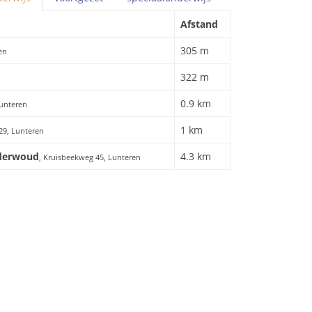
Afstand
305 m
en
322 m
0.9 km
Lunteren
1 km
29, Lunteren
ederwoud
4.3 km
, Kruisbeekweg 45, Lunteren