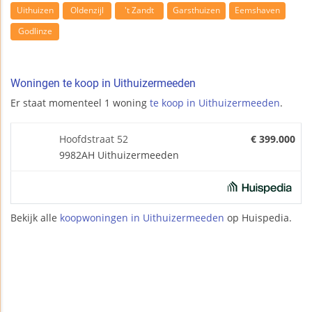
Uithuizen
Oldenzijl
't Zandt
Garsthuizen
Eemshaven
Godlinze
Woningen te koop in Uithuizermeeden
Er staat momenteel 1 woning
te koop in Uithuizermeeden
.
Hoofdstraat 52
€ 399.000
9982AH Uithuizermeeden
Bekijk alle
koopwoningen in Uithuizermeeden
op Huispedia.