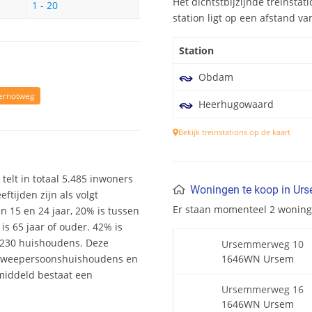
Het dichtstbijzijnde treinst
1 - 20
station ligt op een afstand va
Station
Obdam
ernotweg
Heerhugowaard
Bekijk treinstations op de kaart
telt in totaal 5.485 inwoners
Woningen te koop in Ur
tijden zijn als volgt
Er staan momenteel 2 wonin
en 15 en 24 jaar, 20% is tussen
is 65 jaar of ouder. 42% is
2.230 huishoudens. Deze
Ursemmerweg 10
 tweepersoonshuishoudens en
1646WN Ursem
middeld bestaat een
Ursemmerweg 16
1646WN Ursem