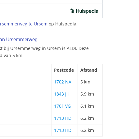
Ursemmerweg te Ursem
op Huispedia.
 van Ursemmerweg
kt bij Ursemmerweg in Ursem is ALDI. Deze
nd van 5 km.
Postcode
Afstand
1702 NA
5 km
1843 JH
5.9 km
1701 VG
6.1 km
1713 HD
6.2 km
1713 HD
6.2 km