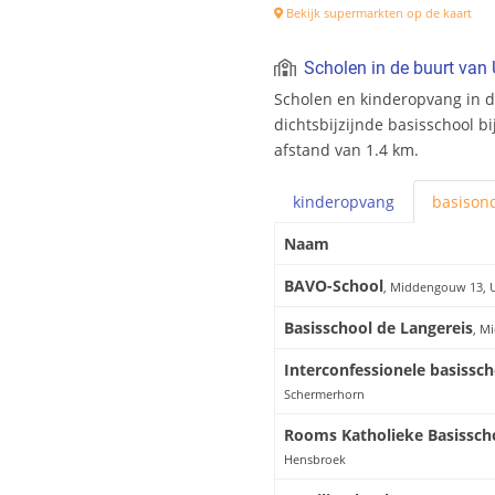
Bekijk supermarkten op de kaart
Scholen in de buurt va
Scholen en kinderopvang in 
dichtsbijzijnde basisschool b
afstand van 1.4 km.
kinderopvang
basis
ond
Naam
BAVO-School
, Middengouw 13, 
Basisschool de Langereis
, M
Interconfessionele basissc
Schermerhorn
Rooms Katholieke Basissch
Hensbroek