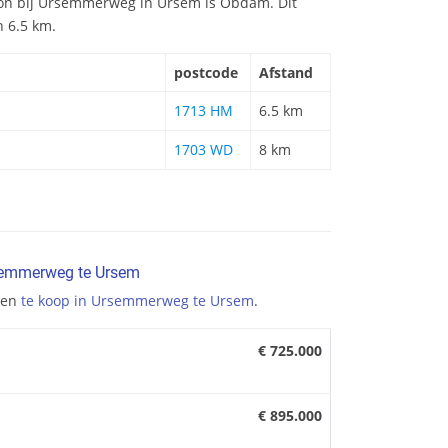
ation bij Ursemmerweg in Ursem is Obdam. Dit
n 6.5 km.
postcode
Afstand
1713 HM
6.5 km
1703 WD
8 km
semmerweg te Ursem
gen
te koop in Ursemmerweg te Ursem
.
€ 725.000
€ 895.000