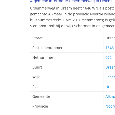
Algemene informatie Ursemmerweg in Ursem
Ursemmerweg in Ursem heeft 1646 WN als postcod
gemeente Alkmaar in de provincie Noord-Holland.
huisnummerreeks 1 t/m 20. Ursemmerweg is gel
S en hoort ook bij de wijk Schermer in de gemee
Straat
Urse
Postcodenummer
1646
Netnummer
072
Buurt
Urse
Wijk
Sche
Plaats
Urse
Gemeente
Alkm
Provincie
Noor