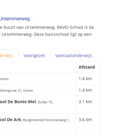
n Ursemmerweg
de buurt van Ursemmerweg. BAVO-School is de
ij Ursemmerweg. Deze basisschool ligt op een
erwijs
voortgezet
speciaal
onderwijs
Afstand
1.4 km
Ursem
1.4 km
iddengouw 21, Ursem
hool De Bonte Mol
3.1 km
, Zuidje 10,
ool De Ark
3.6 km
, Burgemeester Kooimanweg 1,