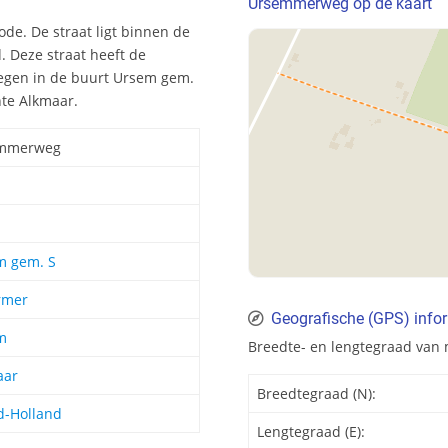
Ursemmerweg op de kaart
e. De straat ligt binnen de
 Deze straat heeft de
egen in de buurt Ursem gem.
nte Alkmaar.
mmerweg
m gem. S
rmer
Geografische (GPS) inf
m
Breedte- en lengtegraad va
aar
Breedtegraad (N):
d-Holland
Lengtegraad (E):