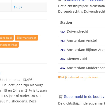
Het dichtstbijzijnde treinst
1 - 57
Duivendrecht is Duivendrecht.
Station
Duivendrecht
tensingel
Ellermanstraat
Amsterdam Amstel
enengastraat
Amsterdam Bijlmer Are
Diemen Zuid
Amsterdam Muiderpoor
g
Bekijk treinstations op de kaart
 telt in totaal 13.495
e leeftijden zijn als volgt
en 15 en 24 jaar, 21% is tussen
is 65 jaar of ouder. 38% is
Supermarkt in de buurt 
5.985 huishoudens. Deze
De dichtstbijzijnde superma