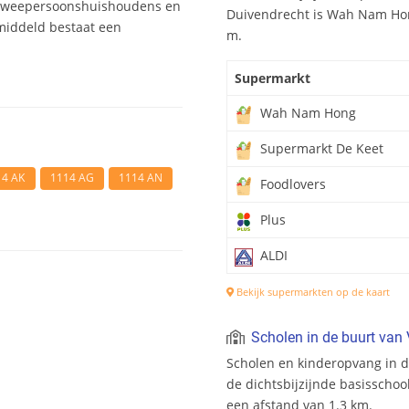
 tweepersoonshuishoudens en
Duivendrecht is Wah Nam Hon
middeld bestaat een
m.
Supermarkt
Wah Nam Hong
Supermarkt De Keet
14 AK
1114 AG
1114 AN
Foodlovers
Plus
ALDI
Bekijk supermarkten op de kaart
Scholen in de buurt va
Scholen en kinderopvang in d
de dichtsbijzijnde basisschoo
een afstand van 1.3 km.