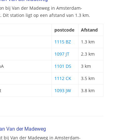
ation bij Van der Madeweg in Amsterdam-
 Dit station ligt op een afstand van 1.3 km.
postcode
Afstand
1115 BZ
1.3 km
1097 JT
2.3 km
nA
1101 DS
3 km
1112 CK
3.5 km
t
1093 JW
3.8 km
van Van der Madeweg
rkt bij Van der Madeweg in Amsterdam-