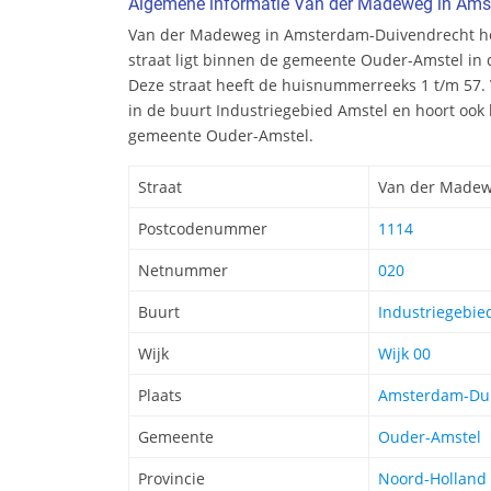
Algemene informatie Van der Madeweg in Ams
Van der Madeweg in Amsterdam-Duivendrecht he
straat ligt binnen de gemeente Ouder-Amstel in 
Deze straat heeft de huisnummerreeks 1 t/m 57.
in de buurt Industriegebied Amstel en hoort ook b
gemeente Ouder-Amstel.
Straat
Van der Made
Postcodenummer
1114
Netnummer
020
Buurt
Industriegebie
Wijk
Wijk 00
Plaats
Amsterdam-Dui
Gemeente
Ouder-Amstel
Provincie
Noord-Holland