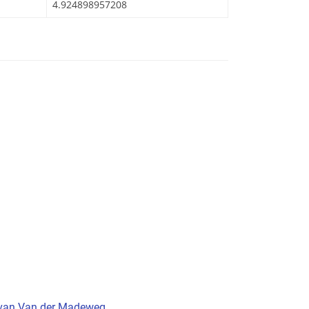
4.924898957208
t van Van der Madeweg