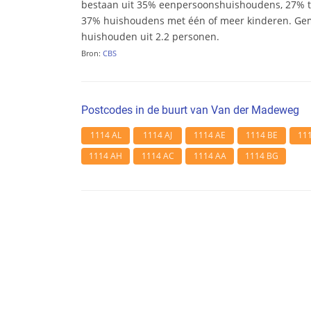
bestaan uit 35% eenpersoonshuishoudens, 27%
37% huishoudens met één of meer kinderen. Ge
huishouden uit 2.2 personen.
Bron:
CBS
Postcodes in de buurt van Van der Madeweg
1114 AL
1114 AJ
1114 AE
1114 BE
11
1114 AH
1114 AC
1114 AA
1114 BG