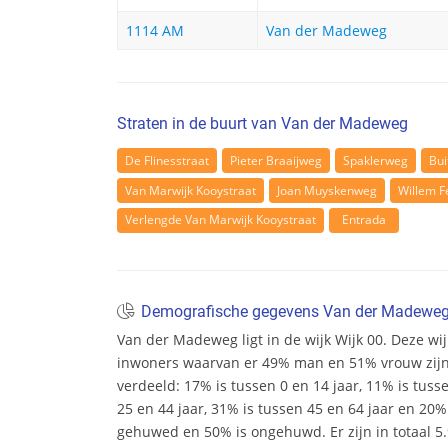
1114 AM
Van der Madeweg
Straten in de buurt van Van der Madeweg
De Flinesstraat
Pieter Braaijweg
Spaklerweg
Bui
Van Marwijk Kooystraat
Joan Muyskenweg
Willem F
Verlengde Van Marwijk Kooystraat
Entrada
Demografische gegevens Van der Madewe
Van der Madeweg ligt in de wijk Wijk 00. Deze wijk
inwoners waarvan er 49% man en 51% vrouw zijn. D
verdeeld: 17% is tussen 0 en 14 jaar, 11% is tuss
25 en 44 jaar, 31% is tussen 45 en 64 jaar en 20% 
gehuwed en 50% is ongehuwd. Er zijn in totaal 