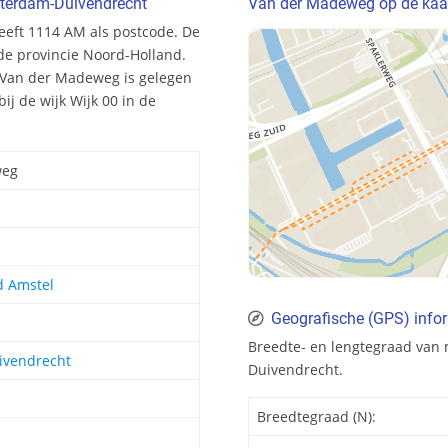
terdam-Duivendrecht
Van der Madeweg op de kaa
eft 1114 AM als postcode. De
de provincie Noord-Holland.
 Van der Madeweg is gelegen
ij de wijk Wijk 00 in de
weg
d Amstel
Geografische (GPS) info
Breedte- en lengtegraad va
vendrecht
Duivendrecht.
Breedtegraad (N):