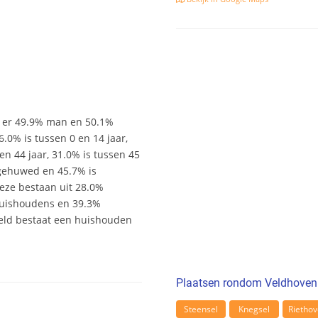
n er 49.9% man en 50.1%
16.0% is tussen 0 en 14 jaar,
en 44 jaar, 31.0% is tussen 45
s gehuwed en 45.7% is
Deze bestaan uit 28.0%
uishoudens en 39.3%
eld bestaat een huishouden
Plaatsen rondom Veldhoven
Steensel
Knegsel
Rietho