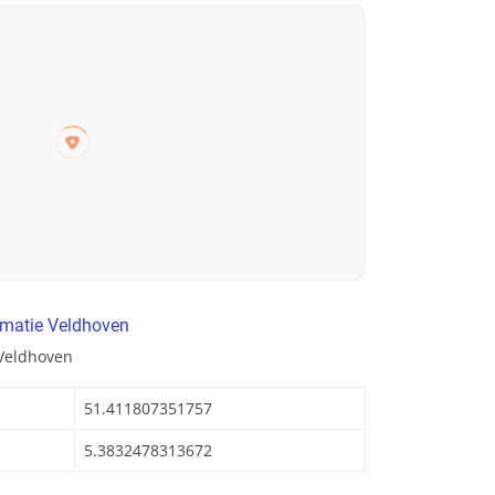
rmatie Veldhoven
 Veldhoven
51.411807351757
5.3832478313672