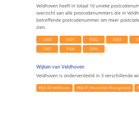
Veldhoven heeft in totaal 10 unieke postcodenu
overzicht van alle postcodenummers die in Veldho
betreffende postcodenummer om meer postcode 
zien.
5500
5501
5502
5503
5
5507
5508
5509
Wijken van Veldhoven
Veldhoven is onderverdeeld in 3 verschillende wi
Wijk 00 Veldhoven
Wijk 01 Noordelijk Woongebied
W