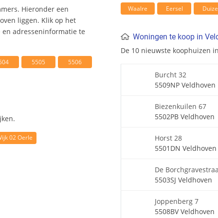
Waalre
Eersel
Duize
mmers. Hieronder een
ven liggen. Klik op het
en adresseninformatie te
Woningen te koop in Ve
De 10 nieuwste koophuizen i
504
5505
5506
Burcht 32
5509NP Veldhoven
Biezenkuilen 67
5502PB Veldhoven
jken.
Horst 28
ijk 02 Oerle
5501DN Veldhoven
De Borchgravestraa
5503SJ Veldhoven
Joppenberg 7
5508BV Veldhoven