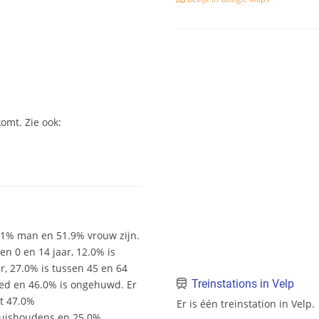
omt. Zie ook:
8.1% man en 51.9% vrouw zijn.
sen 0 en 14 jaar, 12.0% is
ar, 27.0% is tussen 45 en 64
Treinstations in Velp
wed en 46.0% is ongehuwd. Er
it 47.0%
Er is één treinstation in Velp.
uishoudens en 25.0%