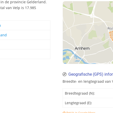
 in de provincie Gelderland.
al van Velp is 17.985
n
land
Geografische (GPS) infor
Breedte- en lengtegraad van 
Breedtegraad (N):
Lengtegraad (E):
Bekijk in Google Maps