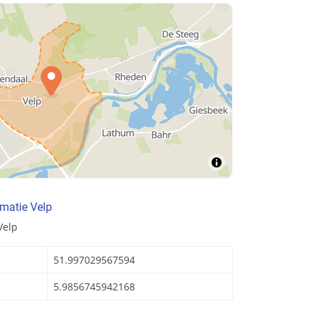
matie Velp
Velp
51.997029567594
5.9856745942168