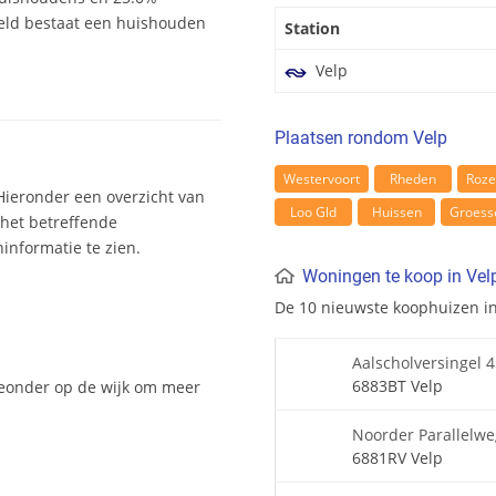
eld bestaat een huishouden
Station
Velp
Plaatsen rondom Velp
Westervoort
Rheden
Roze
Hieronder een overzicht van
Loo Gld
Huissen
Groess
 het betreffende
nformatie te zien.
Woningen te koop in Vel
De 10 nieuwste koophuizen i
Aalscholversingel 
6883BT Velp
hieonder op de wijk om meer
Noorder Parallelwe
6881RV Velp