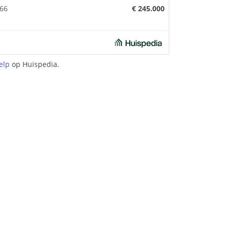
166
€ 245.000
elp
op Huispedia.