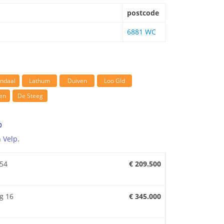
postcode
6881 WC
ndaal
Lathum
Duiven
Loo Gld
en
De Steeg
p
n
Velp
.
454
€ 209.500
g 16
€ 345.000