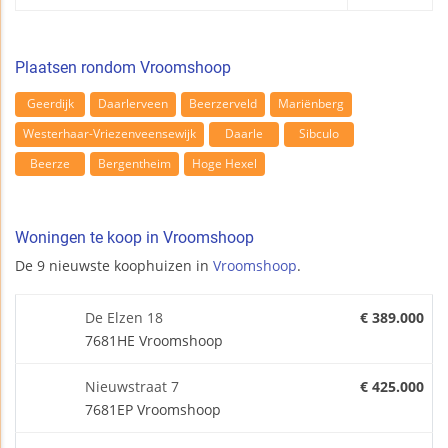
Plaatsen rondom Vroomshoop
Geerdijk
Daarlerveen
Beerzerveld
Mariënberg
Westerhaar-Vriezenveensewijk
Daarle
Sibculo
Beerze
Bergentheim
Hoge Hexel
Woningen te koop in Vroomshoop
De 9 nieuwste koophuizen in
Vroomshoop
.
De Elzen 18
€ 389.000
7681HE Vroomshoop
Nieuwstraat 7
€ 425.000
7681EP Vroomshoop