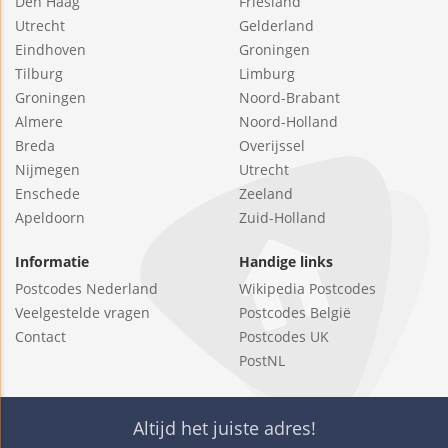
Den Haag
Friesland
Utrecht
Gelderland
Eindhoven
Groningen
Tilburg
Limburg
Groningen
Noord-Brabant
Almere
Noord-Holland
Breda
Overijssel
Nijmegen
Utrecht
Enschede
Zeeland
Apeldoorn
Zuid-Holland
Informatie
Handige links
Postcodes Nederland
Wikipedia Postcodes
Veelgestelde vragen
Postcodes België
Contact
Postcodes UK
PostNL
Altijd het juiste adres!