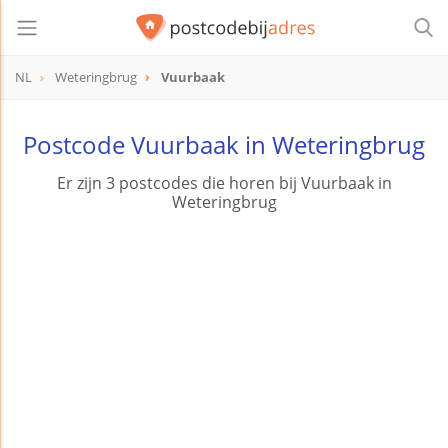
NL
Weteringbrug
Vuurbaak
Postcode Vuurbaak in Weteringbrug
Er zijn 3 postcodes die horen bij Vuurbaak in
Weteringbrug