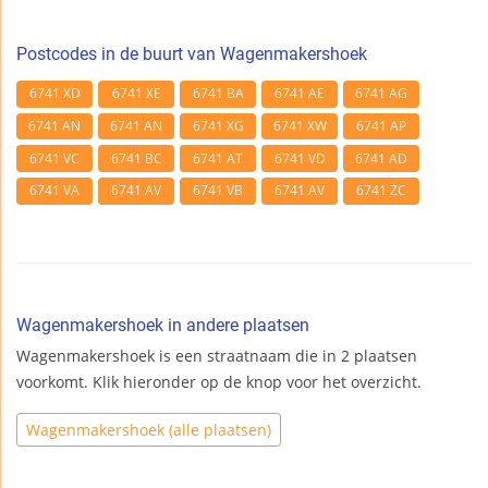
Postcodes in de buurt van Wagenmakershoek
6741 XD
6741 XE
6741 BA
6741 AE
6741 AG
6741 AN
6741 AN
6741 XG
6741 XW
6741 AP
6741 VC
6741 BC
6741 AT
6741 VD
6741 AD
6741 VA
6741 AV
6741 VB
6741 AV
6741 ZC
Wagenmakershoek in andere plaatsen
Wagenmakershoek is een straatnaam die in 2 plaatsen
voorkomt. Klik hieronder op de knop voor het overzicht.
Wagenmakershoek (alle plaatsen)