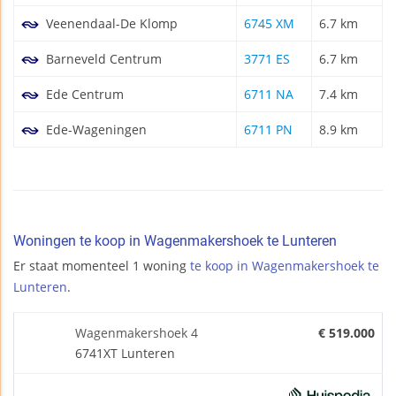
Veenendaal-De Klomp
6745 XM
6.7 km
Barneveld Centrum
3771 ES
6.7 km
Ede Centrum
6711 NA
7.4 km
Ede-Wageningen
6711 PN
8.9 km
Woningen te koop in Wagenmakershoek te Lunteren
Er staat momenteel 1 woning
te koop in Wagenmakershoek te
Lunteren
.
Wagenmakershoek 4
€ 519.000
6741XT Lunteren