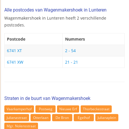
Alle postcodes van Wagenmakershoek in Lunteren
Wagenmakershoek in Lunteren heeft 2 verschillende
postcodes.
Postcode
Nummers
6741 XT
2 - 54
6741 XW
21 - 21
Straten in de buurt van Wagenmakershoek
Vaarkamperhof
Postweg
Nieuwe Erf
Thorbeckestraat
Julianastraat
Otterlaan
De Bron
Egelhof
Julianaplein
Mgr. Nolensstraat