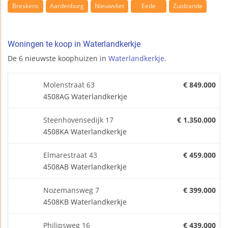
Breskens
Aardenburg
Nieuwvliet
Eede
Zuidzande
Woningen te koop in Waterlandkerkje
De 6 nieuwste koophuizen in
Waterlandkerkje
.
Molenstraat 63
€ 849.000
4508AG Waterlandkerkje
Steenhovensedijk 17
€ 1.350.000
4508KA Waterlandkerkje
Elmarestraat 43
€ 459.000
4508AB Waterlandkerkje
Nozemansweg 7
€ 399.000
4508KB Waterlandkerkje
Philipsweg 16
€ 439.000