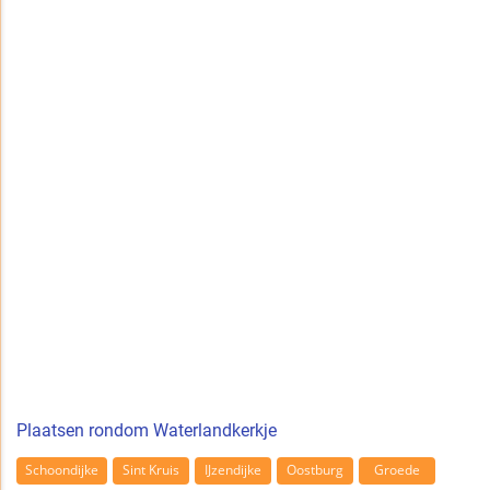
Plaatsen rondom Waterlandkerkje
Schoondijke
Sint Kruis
IJzendijke
Oostburg
Groede