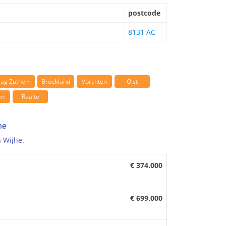
postcode
8131 AC
aag Zuthem
Broekland
Vorchten
Olst
en
Raalte
he
n
Wijhe
.
€ 374.000
€ 699.000