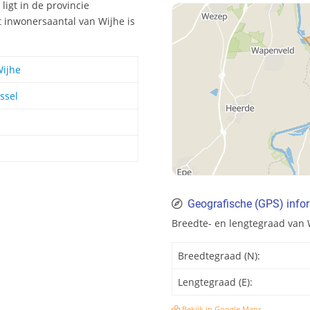
ligt in de provincie
t inwonersaantal van Wijhe is
Wijhe
ssel
Geografische (GPS) infor
Breedte- en lengtegraad van 
Breedtegraad (N):
Lengtegraad (E):
Bekijk in Google Maps