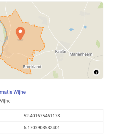
matie Wijhe
Wijhe
52.401675461178
6.1703908582401