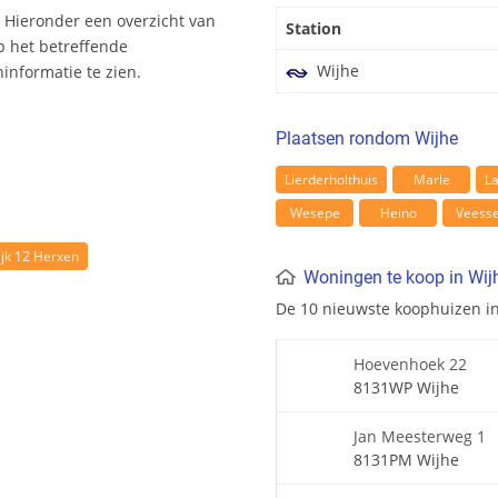
 Hieronder een overzicht van
Station
p het betreffende
Wijhe
nformatie te zien.
Plaatsen rondom Wijhe
Lierderholthuis
Marle
L
Wesepe
Heino
Veess
jk 12 Herxen
Woningen te koop in Wij
De 10 nieuwste koophuizen i
Hoevenhoek 22
8131WP Wijhe
Jan Meesterweg 1
8131PM Wijhe