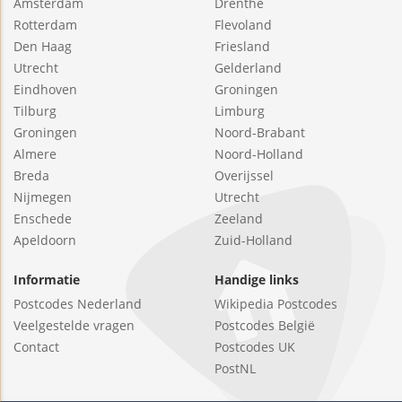
Amsterdam
Drenthe
Rotterdam
Flevoland
Den Haag
Friesland
Utrecht
Gelderland
Eindhoven
Groningen
Tilburg
Limburg
Groningen
Noord-Brabant
Almere
Noord-Holland
Breda
Overijssel
Nijmegen
Utrecht
Enschede
Zeeland
Apeldoorn
Zuid-Holland
Informatie
Handige links
Postcodes Nederland
Wikipedia Postcodes
Veelgestelde vragen
Postcodes België
Contact
Postcodes UK
PostNL