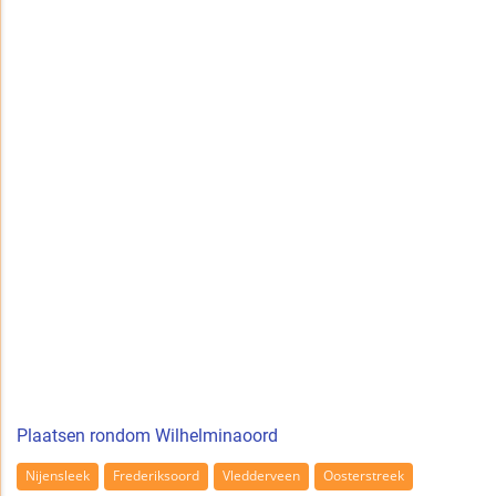
Plaatsen rondom Wilhelminaoord
Nijensleek
Frederiksoord
Vledderveen
Oosterstreek