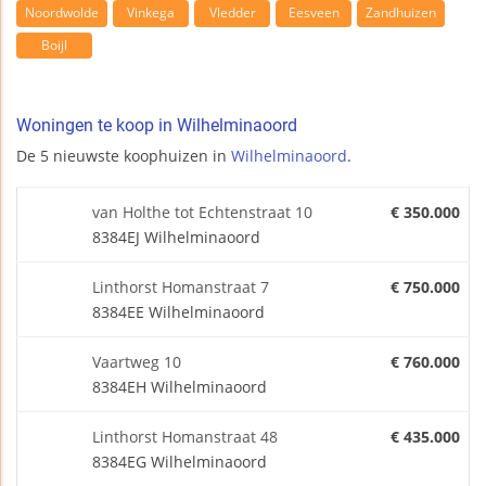
Noordwolde
Vinkega
Vledder
Eesveen
Zandhuizen
Boijl
Woningen te koop in Wilhelminaoord
De 5 nieuwste koophuizen in
Wilhelminaoord
.
van Holthe tot Echtenstraat 10
€ 350.000
8384EJ Wilhelminaoord
Linthorst Homanstraat 7
€ 750.000
8384EE Wilhelminaoord
Vaartweg 10
€ 760.000
8384EH Wilhelminaoord
Linthorst Homanstraat 48
€ 435.000
8384EG Wilhelminaoord