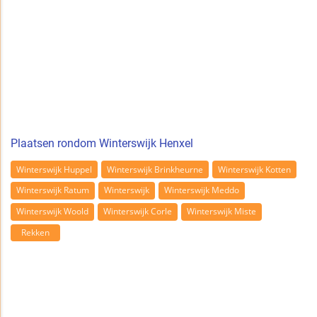
Plaatsen rondom Winterswijk Henxel
Winterswijk Huppel
Winterswijk Brinkheurne
Winterswijk Kotten
Winterswijk Ratum
Winterswijk
Winterswijk Meddo
Winterswijk Woold
Winterswijk Corle
Winterswijk Miste
Rekken