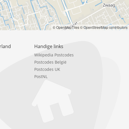
© OpenMapTiles
© OpenStreetMap contributors
rland
Handige links
Wikipedia Postcodes
Postcodes België
Postcodes UK
PostNL