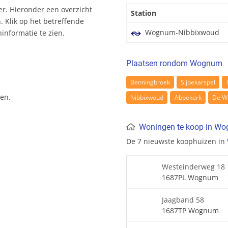
r. Hieronder een overzicht
Station
 Klik op het betreffende
Wognum-Nibbixwoud
nformatie te zien.
Plaatsen rondom Wognum
Benningbroek
Sijbekarspel
en.
Nibbixwoud
Abbekerk
De W
Woningen te koop in W
De 7 nieuwste koophuizen in
Westeinderweg 18
1687PL Wognum
Jaagband 58
1687TP Wognum