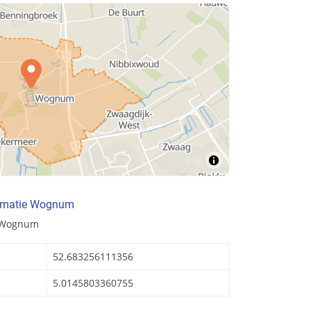
ormatie Wognum
n Wognum
52.683256111356
5.0145803360755