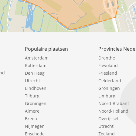
Populaire plaatsen
Provincies Nede
Amsterdam
Drenthe
Rotterdam
Flevoland
ind
Den Haag
Friesland
Utrecht
Gelderland
Eindhoven
Groningen
Tilburg
Limburg
Groningen
Noord-Brabant
Almere
Noord-Holland
Breda
Overijssel
Nijmegen
Utrecht
Enschede
Zeeland