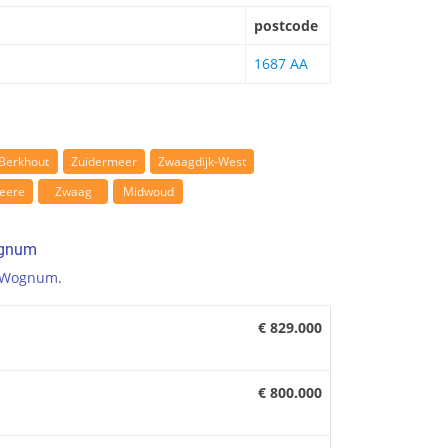
postcode
1687 AA
Berkhout
Zuidermeer
Zwaagdijk-West
eere
Zwaag
Midwoud
ognum
Wognum
.
€ 829.000
€ 800.000