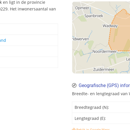
en ligt in de provincie
229. Het inwonersaantal van
and
Geografische (GPS) inf
Breedte- en lengtegraad va
Breedtegraad (N):
Lengtegraad (E):
Bekijk in Google Maps