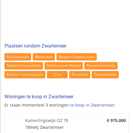
Plaatsen rondom Zwartemeer
Klazienaveen
Weiteveen
Barger-Compascuum
Nieuw-Schoonebeek
Klazienaveen-Noord
Nieuw-Dordrecht
Emmer-Compascuum
Erica
Roswinkel
Schoonebeek
Woningen te koop in Zwartemeer
Er staan momenteel 3 woningen
te koop in Zwartemeer
.
Kamerlingswijk OZ 78
€ 975.000
7894AJ Zwartemeer