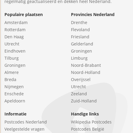
regelmatig geactualiseerd en dekken heel Nederland.
Populaire plaatsen
Provincies Nederland
Amsterdam
Drenthe
Rotterdam
Flevoland
Den Haag
Friesland
Utrecht
Gelderland
Eindhoven
Groningen
Tilburg
Limburg
Groningen
Noord-Brabant
Almere
Noord-Holland
Breda
Overijssel
Nijmegen
Utrecht
Enschede
Zeeland
Apeldoorn
Zuid-Holland
Informatie
Handige links
Postcodes Nederland
Wikipedia Postcodes
Veelgestelde vragen
Postcodes België