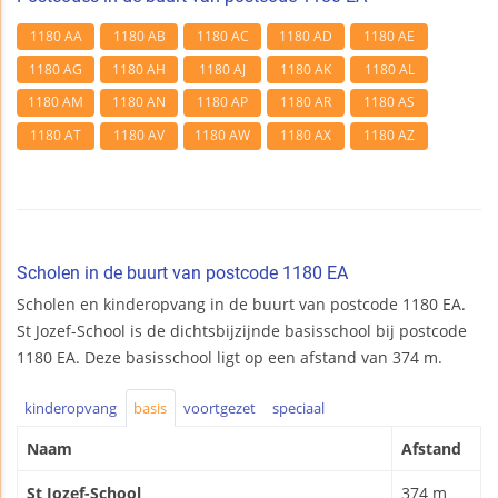
1180 AA
1180 AB
1180 AC
1180 AD
1180 AE
1180 AG
1180 AH
1180 AJ
1180 AK
1180 AL
1180 AM
1180 AN
1180 AP
1180 AR
1180 AS
1180 AT
1180 AV
1180 AW
1180 AX
1180 AZ
Scholen in de buurt van postcode 1180 EA
Scholen en kinderopvang in de buurt van postcode 1180 EA.
St Jozef-School is de dichtsbijzijnde basisschool bij postcode
1180 EA. Deze basisschool ligt op een afstand van 374 m.
kinderopvang
basis
voortgezet
speciaal
Naam
Afstand
St Jozef-School
374 m