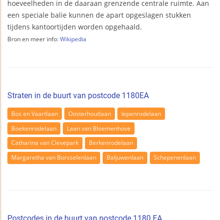
hoeveelheden in de daaraan grenzende centrale ruimte. Aan
een speciale balie kunnen de apart opgeslagen stukken
tijdens kantoortijden worden opgehaald.
Bron en meer info:
Wikipedia
Straten in de buurt van postcode 1180EA
Bos en Vaartlaan
Oosterhoutlaan
Iepenrodelaan
Boekenrodelaan
Laan van Bloemenhove
Catharina van Clevepark
Berkenrodelaan
Margaretha van Borsselenlaan
Baljuwenlaan
Schepenenlaan
Postcodes in de buurt van postcode 1180 EA