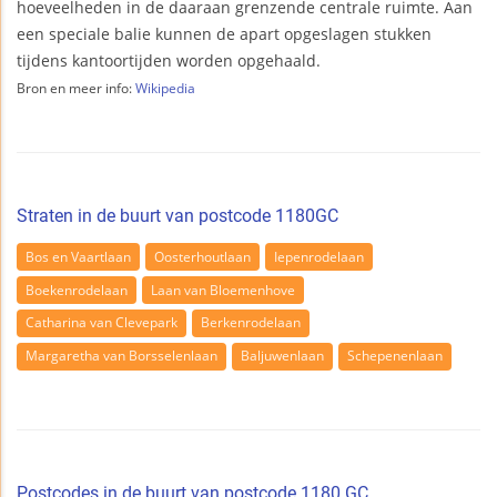
hoeveelheden in de daaraan grenzende centrale ruimte. Aan
een speciale balie kunnen de apart opgeslagen stukken
tijdens kantoortijden worden opgehaald.
Bron en meer info:
Wikipedia
Straten in de buurt van postcode 1180GC
Bos en Vaartlaan
Oosterhoutlaan
Iepenrodelaan
Boekenrodelaan
Laan van Bloemenhove
Catharina van Clevepark
Berkenrodelaan
Margaretha van Borsselenlaan
Baljuwenlaan
Schepenenlaan
Postcodes in de buurt van postcode 1180 GC