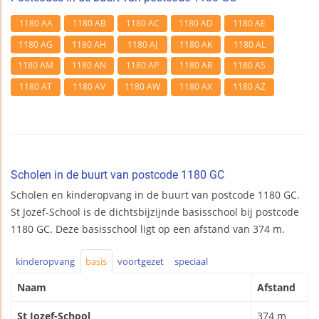
1180 AA
1180 AB
1180 AC
1180 AD
1180 AE
1180 AG
1180 AH
1180 AJ
1180 AK
1180 AL
1180 AM
1180 AN
1180 AP
1180 AR
1180 AS
1180 AT
1180 AV
1180 AW
1180 AX
1180 AZ
Scholen in de buurt van postcode 1180 GC
Scholen en kinderopvang in de buurt van postcode 1180 GC.
St Jozef-School is de dichtsbijzijnde basisschool bij postcode
1180 GC. Deze basisschool ligt op een afstand van 374 m.
kinderopvang
basis
voortgezet
speciaal
Naam
Afstand
St Jozef-School
374 m