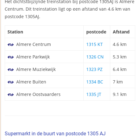
Het dichtstbijzijnde treinstation bij postcode 1305AJ is Almere
Centrum. Dit treinstation ligt op een afstand van 4.6 km van
postcode 1305AJ.
Station
postcode
Afstand
Almere Centrum
1315 KT
4.6 km
Almere Parkwijk
1326 CN
5.3 km
Almere Muziekwijk
1323 PZ
6.4 km
Almere Buiten
1334 BC
7 km
Almere Oostvaarders
1335 JT
9.1 km
Supermarkt in de buurt van postcode 1305 AJ