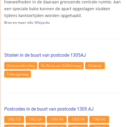
hoeveelheden in de daaraan grenzende centrale ruimte. Aan
een speciale balie kunnen de apart opgeslagen stukken
tijdens kantoortijden worden opgehaald.
Bron en meer info:
Wikipedia
Straten in de buurt van postcode 1305AJ
Oostvaardersdiep
De Blocq van Kuffelerweg
Silokade
Trekvogelweg
Postcodes in de buurt van postcode 1305 AJ
1302 CD
1302 GA
1303 AA
1303 AB
1303 AC