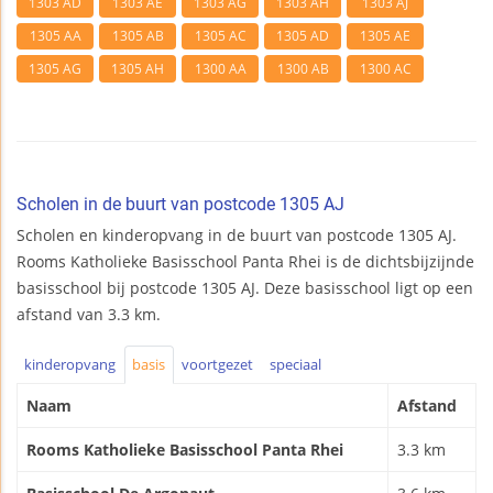
1303 AD
1303 AE
1303 AG
1303 AH
1303 AJ
1305 AA
1305 AB
1305 AC
1305 AD
1305 AE
1305 AG
1305 AH
1300 AA
1300 AB
1300 AC
Scholen in de buurt van postcode 1305 AJ
Scholen en kinderopvang in de buurt van postcode 1305 AJ.
Rooms Katholieke Basisschool Panta Rhei is de dichtsbijzijnde
basisschool bij postcode 1305 AJ. Deze basisschool ligt op een
afstand van 3.3 km.
kinderopvang
basis
voortgezet
speciaal
Naam
Afstand
Rooms Katholieke Basisschool Panta Rhei
3.3 km