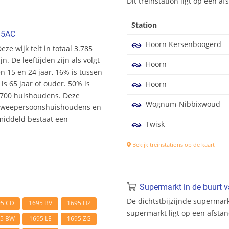
Dit treinstation ligt op een 
Station
95AC
Hoorn Kersenboogerd
eze wijk telt in totaal 3.785
 De leeftijden zijn als volgt
Hoorn
en 15 en 24 jaar, 16% is tussen
is 65 jaar of ouder. 50% is
Hoorn
1.700 huishoudens. Deze
Wognum-Nibbixwoud
 tweepersoonshuishoudens en
middeld bestaat een
Twisk
Bekijk treinstations op de kaart
Supermarkt in de buurt 
De dichtstbijzijnde supermar
95 CD
1695 BV
1695 HZ
supermarkt ligt op een afsta
95 BW
1695 LE
1695 ZG