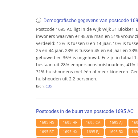
Demografische gegevens van postcode 16
Postcode 1695 AC ligt in de wijk Wijk 31 Blokker. D
inwoners waarvan er 48.9% man en 51% vrouw zijn.
verdeeld: 13% is tussen 0 en 14 jaar, 10% is tuss
25 en 44 jaar, 28% is tussen 45 en 64 jaar en 33% 
gehuwed en 36% is ongehuwd. Er zijn in totaal 
bestaan uit 28% eenpersoonshuishoudens, 41%
31% huishoudens met één of meer kinderen. Ge
huishouden uit 2.2 personen.
Bron:
CBS
Postcodes in de buurt van postcode 1695 AC
1695 HS
1695 HR
1695 CA
1695 AJ
16
1695 BT
1695 HX
1695 BJ
1695 BX
16