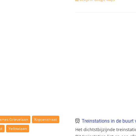
James Grievelaan
Koppesstraat
Treinstations in de buur
ut
Yellowlaan
Het dichtstbijzijnde treinsta