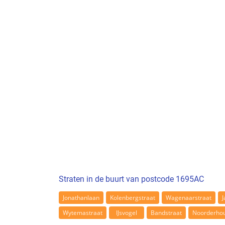
Straten in de buurt van postcode 1695AC
Jonathanlaan
Kolenbergstraat
Wagenaarstraat
Wytemastraat
IJsvogel
Bandstraat
Noorderho