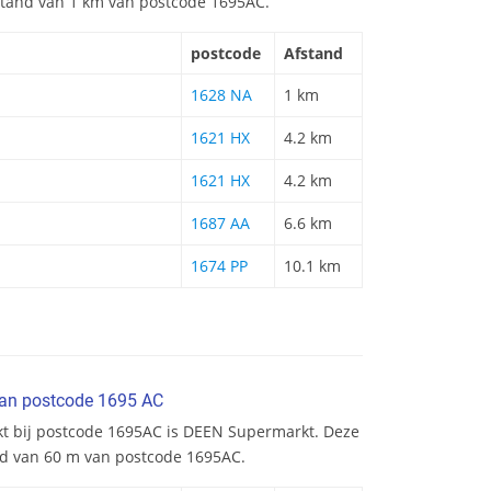
afstand van 1 km van postcode 1695AC.
postcode
Afstand
1628 NA
1 km
1621 HX
4.2 km
1621 HX
4.2 km
1687 AA
6.6 km
1674 PP
10.1 km
van postcode 1695 AC
kt bij postcode 1695AC is DEEN Supermarkt. Deze
nd van 60 m van postcode 1695AC.