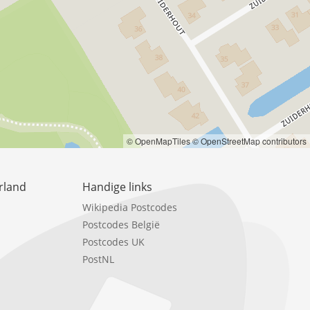
© OpenMapTiles
© OpenStreetMap contributors
rland
Handige links
Wikipedia Postcodes
Postcodes België
Postcodes UK
PostNL