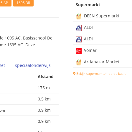
95 AP
1695 BR
Supermarkt
DEEN Supermarkt
ALDI
de 1695 AC. Basisschool De
ALDI
code 1695 AC. Deze
Vomar
Ardanazar Market
zet
speciaal
onderwijs
Bekijk supermarkten op de kaart
Afstand
175 m
0.5 km
0.9 km
oorn
0.9 km