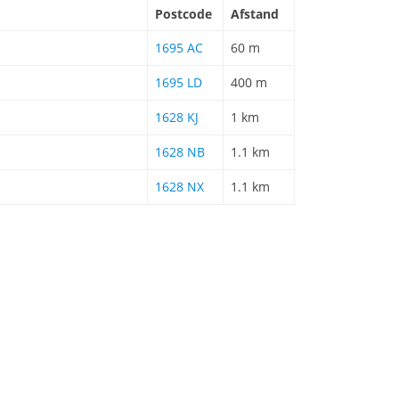
Postcode
Afstand
1695 AC
60 m
1695 LD
400 m
1628 KJ
1 km
1628 NB
1.1 km
1628 NX
1.1 km