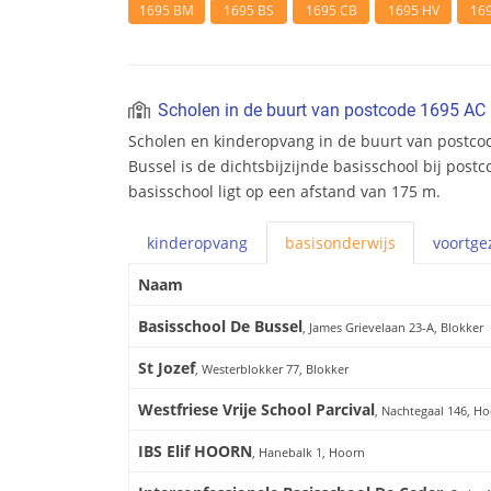
1695 BM
1695 BS
1695 CB
1695 HV
16
Scholen in de buurt van postcode 1695 AC
Scholen en kinderopvang in de buurt van postco
Bussel is de dichtsbijzijnde basisschool bij post
basisschool ligt op een afstand van 175 m.
kinderopvang
basis
onderwijs
voortge
Naam
Basisschool De Bussel
, James Grievelaan 23-A, Blokker
St Jozef
, Westerblokker 77, Blokker
Westfriese Vrije School Parcival
, Nachtegaal 146, H
IBS Elif HOORN
, Hanebalk 1, Hoorn