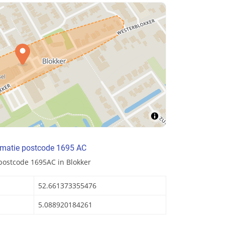
rmatie postcode 1695 AC
postcode 1695AC in Blokker
52.661373355476
5.088920184261