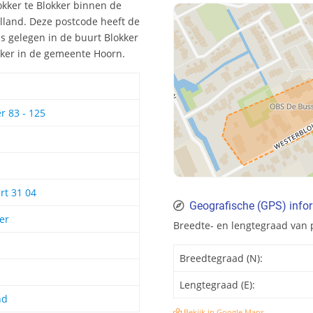
okker te Blokker binnen de
lland. Deze postcode heeft de
s gelegen in de buurt Blokker
okker in de gemeente Hoorn.
r 83 - 125
rt 31 04
Geografische (GPS) info
er
Breedte- en lengtegraad van 
Breedtegraad (N):
Lengtegraad (E):
nd
Bekijk in Google Maps