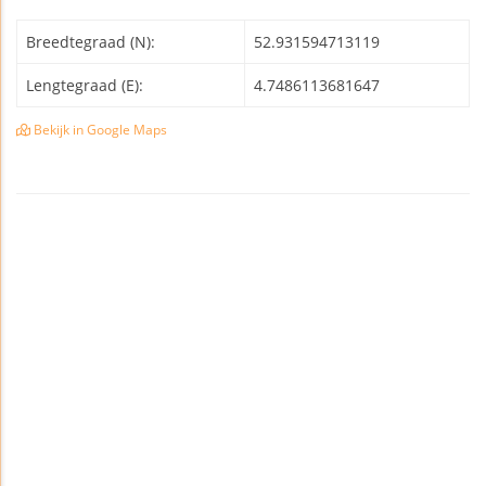
Breedtegraad (N):
52.931594713119
Lengtegraad (E):
4.7486113681647
Bekijk in Google Maps