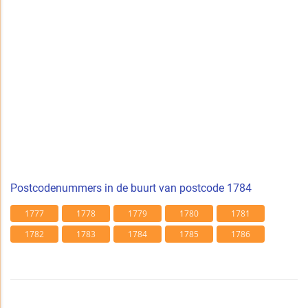
Postcodenummers in de buurt van postcode 1784
1777
1778
1779
1780
1781
1782
1783
1784
1785
1786