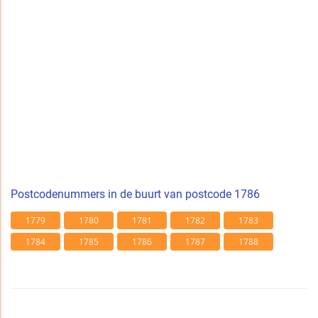
Postcodenummers in de buurt van postcode 1786
1779
1780
1781
1782
1783
1784
1785
1786
1787
1788