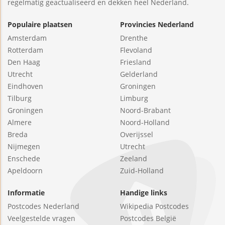
regelmatig geactualiseerd en dekken heel Nederland.
Populaire plaatsen
Provincies Nederland
Amsterdam
Drenthe
Rotterdam
Flevoland
Den Haag
Friesland
Utrecht
Gelderland
Eindhoven
Groningen
Tilburg
Limburg
Groningen
Noord-Brabant
Almere
Noord-Holland
Breda
Overijssel
Nijmegen
Utrecht
Enschede
Zeeland
Apeldoorn
Zuid-Holland
Informatie
Handige links
Postcodes Nederland
Wikipedia Postcodes
Veelgestelde vragen
Postcodes België