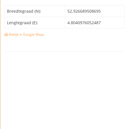
Breedtegraad (N):
52.926689508695
Lengtegraad (E):
4.8040976052487
Bekijk in Google Maps