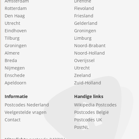
Amsterdam
Drenthe
Rotterdam
Flevoland
Den Haag
Friesland
Utrecht
Gelderland
Eindhoven
Groningen
Tilburg
Limburg
Groningen
Noord-Brabant
Almere
Noord-Holland
Breda
Overijssel
Nijmegen
Utrecht
Enschede
Zeeland
Apeldoorn
Zuid-Holland
Informatie
Handige links
Postcodes Nederland
Wikipedia Postcodes
Veelgestelde vragen
Postcodes België
Contact
Postcodes UK
PostNL