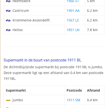
Heemskerk
1966 ST
5 km
Castricum
1901 AA
6.2 km
Krommenie-Assendelft
1567 LZ
6.2 km
Heiloo
1851 LN
7.8 km
Supermarkt in de buurt van postcode 1911 BL
De dichtstbijzijnde supermarkt bij postcode 1911BL is Jumbo.
Deze supermarkt ligt op een afstand van 0.4 km van postcode
1911BL.
Supermarkt
Postcode
Afstand
Jumbo
1911 SM
0.4 km