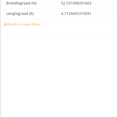
Breedtegraad (N):
52.531098201663
Lengtegraad (E):
4.7126455310591
Bekijk in Google Maps