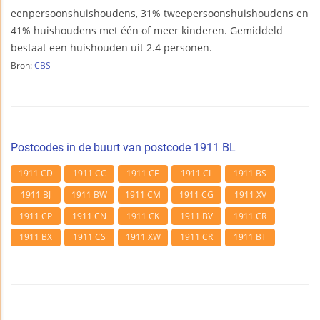
eenpersoonshuishoudens, 31% tweepersoonshuishoudens en
41% huishoudens met één of meer kinderen. Gemiddeld
bestaat een huishouden uit 2.4 personen.
Bron:
CBS
Postcodes in de buurt van postcode 1911 BL
1911 CD
1911 CC
1911 CE
1911 CL
1911 BS
1911 BJ
1911 BW
1911 CM
1911 CG
1911 XV
1911 CP
1911 CN
1911 CK
1911 BV
1911 CR
1911 BX
1911 CS
1911 XW
1911 CR
1911 BT