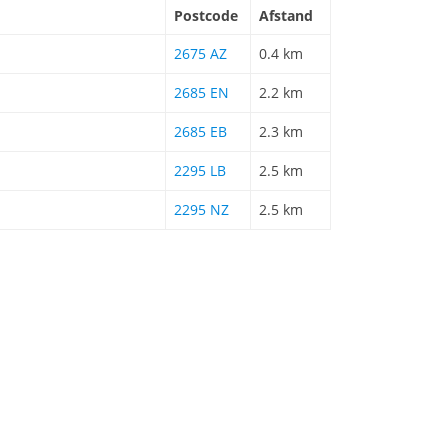
Postcode
Afstand
2675 AZ
0.4 km
2685 EN
2.2 km
2685 EB
2.3 km
2295 LB
2.5 km
2295 NZ
2.5 km