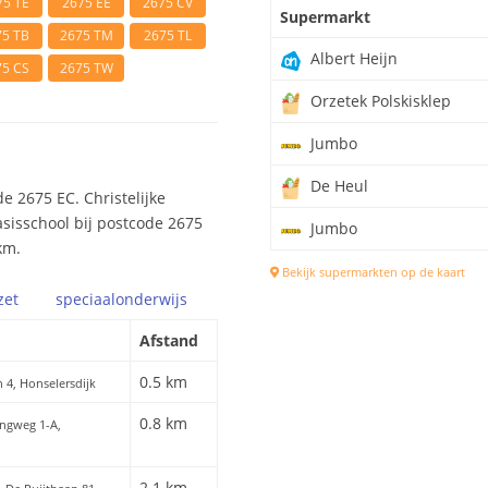
75 TE
2675 EE
2675 CV
Supermarkt
75 TB
2675 TM
2675 TL
Albert Heijn
75 CS
2675 TW
Orzetek Polskisklep
Jumbo
De Heul
e 2675 EC. Christelijke
asisschool bij postcode 2675
Jumbo
km.
Bekijk supermarkten op de kaart
zet
speciaal
onderwijs
Afstand
0.5 km
n 4, Honselersdijk
0.8 km
lingweg 1-A,
2.1 km