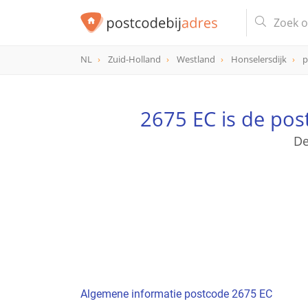
NL
Zuid-Holland
Westland
Honselersdijk
p
postcode
2675 EC
2675 EC is de po
De
Algemene informatie postcode 2675 EC