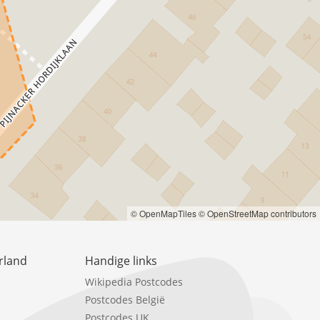
© OpenMapTiles
© OpenStreetMap contributors
rland
Handige links
Wikipedia Postcodes
Postcodes België
Postcodes UK