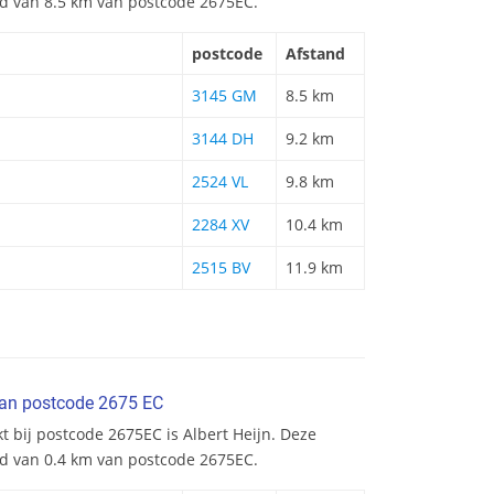
and van 8.5 km van postcode 2675EC.
postcode
Afstand
3145 GM
8.5 km
3144 DH
9.2 km
2524 VL
9.8 km
2284 XV
10.4 km
2515 BV
11.9 km
van postcode 2675 EC
t bij postcode 2675EC is Albert Heijn. Deze
nd van 0.4 km van postcode 2675EC.