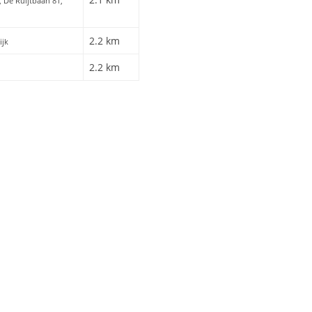
, De Ruijtbaan 81,
2.2 km
ijk
2.2 km