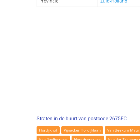
Provincie
Zuid-Holland
Straten in de buurt van postcode 2675EC
Hordijkhof
Pijnacker Hordijklaan
Van Beekum Mauri
Van Poeljestraat
Noorduynstraat
Van der Trappenst