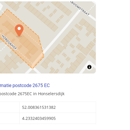
rmatie postcode 2675 EC
postcode 2675EC in Honselersdijk
52.008361531382
4.2332403459905