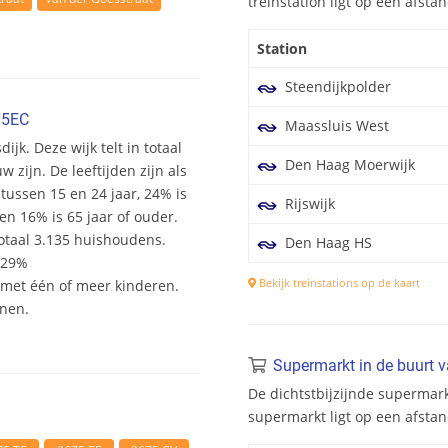
treinstation ligt op een afst
Station
Steendijkpolder
75EC
Maassluis West
ijk. Deze wijk telt in totaal
Den Haag Moerwijk
zijn. De leeftijden zijn als
 tussen 15 en 24 jaar, 24% is
Rijswijk
en 16% is 65 jaar of ouder.
otaal 3.135 huishoudens.
Den Haag HS
 29%
Bekijk treinstations op de kaart
et één of meer kinderen.
onen.
Supermarkt in de buurt 
De dichtstbijzijnde supermark
supermarkt ligt op een afsta