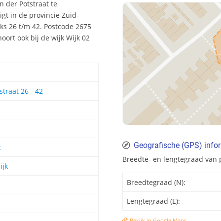
n der Potstraat te
gt in de provincie Zuid-
s 26 t/m 42. Postcode 2675
ort ook bij de wijk Wijk 02
straat 26 - 42
Geografische (GPS) info
k
Breedte- en lengtegraad van 
ijk
Breedtegraad (N):
Lengtegraad (E):
Bekijk in Google Maps