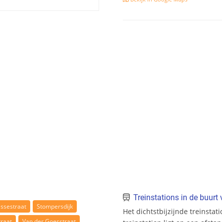
Treinstations in de buur
ssestraat
Stompersdijk
Het dichtstbijzijnde treinstat
raat
Van der Goesstraat