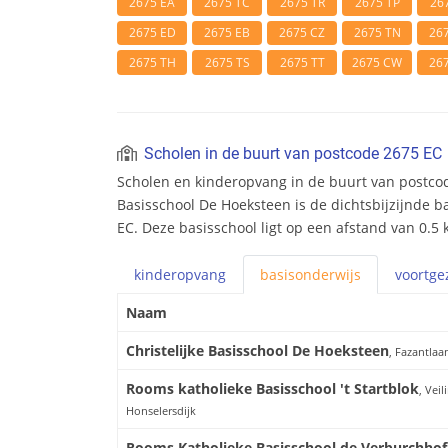
2675 EA
2675 TC
2675 TR
2675 TP
26
2675 ED
2675 EB
2675 CZ
2675 TN
26
2675 TH
2675 TS
2675 TT
2675 CW
26
Scholen in de buurt van postcode 2675 EC
Scholen en kinderopvang in de buurt van postcod
Basisschool De Hoeksteen is de dichtsbijzijnde b
EC. Deze basisschool ligt op een afstand van 0.5 
kinderopvang
basis
onderwijs
voortge
Naam
Christelijke Basisschool De Hoeksteen
, Fazantlaa
Rooms katholieke Basisschool 't Startblok
, Vei
Honselersdijk
Rooms Katholieke Basisschool de Verburchhof