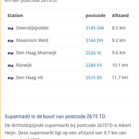
km van postcode 2675TD.
Station
postcode
Afstand
Steendijkpolder
3145 GM
8.5 km
Maassluis West
3144 DH
9.2 km
Den Haag Moerwijk
2524 VL
9.6 km
Rijswijk
2284 XV
10.1 km
Den Haag HS
2515 BV
11.7 km
Supermarkt in de buurt van postcode 2675 TD
De dichtstbijzijnde supermarkt bij postcode 2675TD is Albert
Heijn. Deze supermarkt ligt op een afstand van 0.7 km van