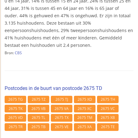
0 en 14 jaar, 14% is tussen 15 en 24 jaar, 24% is tussen 25 en
44 jaar, 31% is tussen 45 en 64 jaar en 16% is 65 jaar of
ouder. 44% is gehuwed en 47% is ongehuwd. Er zijn in totaal
3.135 huishoudens. Deze bestaan uit 30%
eenpersoonshuishoudens, 29% tweepersoonshuishoudens en
41% huishoudens met één of meer kinderen. Gemiddeld
bestaat een huishouden uit 2.4 personen.
Bron:
CBS
Postcodes in de buurt van postcode 2675 TD
2675 TG
2675 TZ
2675 TJ
2675 XD
2675 TH
2675 TK
2675 VB
2675 VA
2675 XC
2675 VC
2675 VD
2675 TL
2675 TX
2675 TM
2675 XB
2675 TR
2675 TB
2675 VE
2675 XA
2675 TE