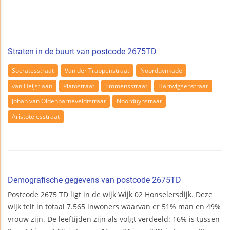
Straten in de buurt van postcode 2675TD
Socratesstraat
Van der Trappenstraat
Noorduynkade
van Heijstlaan
Platostraat
Emmensstraat
Hartwigsenstraat
Johan van Oldenbarneveldtstraat
Noorduynstraat
Aristotelesstraat
Demografische gegevens van postcode 2675TD
Postcode 2675 TD ligt in de wijk Wijk 02 Honselersdijk. Deze
wijk telt in totaal 7.565 inwoners waarvan er 51% man en 49%
vrouw zijn. De leeftijden zijn als volgt verdeeld: 16% is tussen