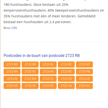
180 huishoudens. Deze bestaan uit 25%
eenpersoonshuishoudens, 40% tweepersoonshuishoudens en
35% huishoudens met één of meer kinderen. Gemiddeld
bestaat een huishouden uit 2.4 personen.
Bron:
CBS
Postcodes in de buurt van postcode 2723 RB
2723 RD
2723 RR
2723 RL
2723 RC
2723 RT
2723 RA
2723 PZ
2723 PA
2723 RS
2723 PB
2723 RJ
2723 RM
2723 TC
2723 VD
2723 VE
2723 VG
2723 XE
2723 PC
2723 VH
2723 XC