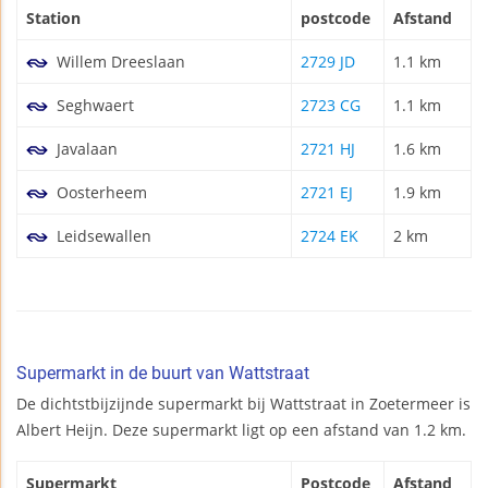
Station
postcode
Afstand
Willem Dreeslaan
2729 JD
1.1 km
Seghwaert
2723 CG
1.1 km
Javalaan
2721 HJ
1.6 km
Oosterheem
2721 EJ
1.9 km
Leidsewallen
2724 EK
2 km
Supermarkt in de buurt van Wattstraat
De dichtstbijzijnde supermarkt bij Wattstraat in Zoetermeer is
Albert Heijn. Deze supermarkt ligt op een afstand van 1.2 km.
Supermarkt
Postcode
Afstand