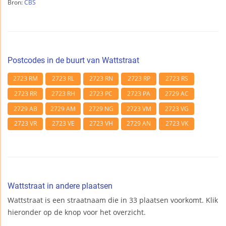
Bron:
CBS
Postcodes in de buurt van Wattstraat
2723 RM
2723 RL
2723 RN
2723 RP
2723 RS
2723 RR
2723 RH
2723 PC
2723 PA
2729 AC
2729 AB
2729 AM
2729 NG
2723 VM
2723 VG
2723 VR
2723 VE
2723 VH
2729 AN
2723 VK
Wattstraat in andere plaatsen
Wattstraat is een straatnaam die in 33 plaatsen voorkomt. Klik
hieronder op de knop voor het overzicht.