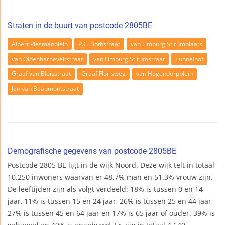
Straten in de buurt van postcode 2805BE
Albert Plesmanplein
P.C. Bothstraat
van Limburg Stirumplaats
van Oldenbarneveltstraat
van Limburg Stirumstraat
Tunnelhof
Graaf van Bloisstraat
Graaf Florisweg
van Hogendorpplein
Jan van Beaumontstraat
Demografische gegevens van postcode 2805BE
Postcode 2805 BE ligt in de wijk Noord. Deze wijk telt in totaal
10.250 inwoners waarvan er 48.7% man en 51.3% vrouw zijn.
De leeftijden zijn als volgt verdeeld: 18% is tussen 0 en 14
jaar, 11% is tussen 15 en 24 jaar, 26% is tussen 25 en 44 jaar,
27% is tussen 45 en 64 jaar en 17% is 65 jaar of ouder. 39% is