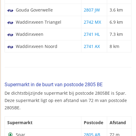
Gouda Goverwelle
2807 JW
3.6 km
Waddinxveen Triangel
2742 MX
6.9 km
Waddinxveen
2741 HL
7.3 km
Waddinxveen Noord
2741 AX
8 km
Supermarkt in de buurt van postcode 2805 BE
De dichtstbijzijnde supermarkt bij postcode 2805BE is Spar.
Deze supermarkt ligt op een afstand van 72 m van postcode
2805BE.
Supermarkt
Postcode
Afstand
Spar
2805 AB
72 m