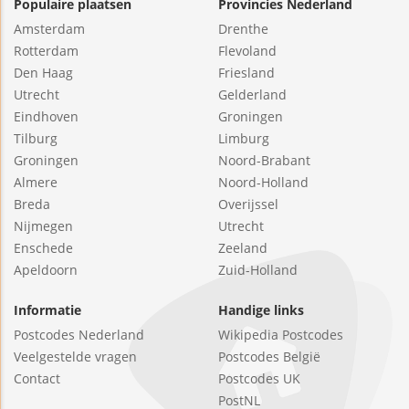
Populaire plaatsen
Provincies Nederland
Amsterdam
Drenthe
Rotterdam
Flevoland
Den Haag
Friesland
Utrecht
Gelderland
Eindhoven
Groningen
Tilburg
Limburg
Groningen
Noord-Brabant
Almere
Noord-Holland
Breda
Overijssel
Nijmegen
Utrecht
Enschede
Zeeland
Apeldoorn
Zuid-Holland
Informatie
Handige links
Postcodes Nederland
Wikipedia Postcodes
Veelgestelde vragen
Postcodes België
Contact
Postcodes UK
PostNL