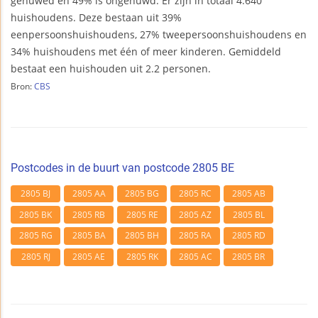
gehuwed en 49% is ongehuwd. Er zijn in totaal 4.640
huishoudens. Deze bestaan uit 39%
eenpersoonshuishoudens, 27% tweepersoonshuishoudens en
34% huishoudens met één of meer kinderen. Gemiddeld
bestaat een huishouden uit 2.2 personen.
Bron:
CBS
Postcodes in de buurt van postcode 2805 BE
2805 BJ
2805 AA
2805 BG
2805 RC
2805 AB
2805 BK
2805 RB
2805 RE
2805 AZ
2805 BL
2805 RG
2805 BA
2805 BH
2805 RA
2805 RD
2805 RJ
2805 AE
2805 RK
2805 AC
2805 BR