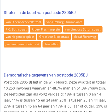
Straten in de buurt van postcode 2805BJ
van Oldenbarneveltstraat
van Limburg Stirumplaats
P.C. Bothstraat
Albert Plesmanplein
van Limburg Stirumstraat
van Hogendorpplein
Graaf van Bloisstraat
Graaf Florisweg
Jan van Beaumontstraat
Tunnelhof
Demografische gegevens van postcode 2805BJ
Postcode 2805 BJ ligt in de wijk Noord. Deze wijk telt in totaal
10.250 inwoners waarvan er 48.7% man en 51.3% vrouw zijn.
De leeftijden zijn als volgt verdeeld: 18% is tussen 0 en 14
jaar, 11% is tussen 15 en 24 jaar, 26% is tussen 25 en 44 jaar,
27% is tussen 45 en 64 jaar en 17% is 65 jaar of ouder. 39% is