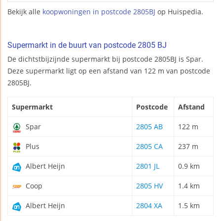
Bekijk alle
koopwoningen in postcode 2805BJ
op Huispedia.
Supermarkt in de buurt van postcode 2805 BJ
De dichtstbijzijnde supermarkt bij postcode 2805BJ is Spar.
Deze supermarkt ligt op een afstand van 122 m van postcode
2805BJ.
Supermarkt
Postcode
Afstand
Spar
2805 AB
122 m
Plus
2805 CA
237 m
Albert Heijn
2801 JL
0.9 km
Coop
2805 HV
1.4 km
Albert Heijn
2804 XA
1.5 km