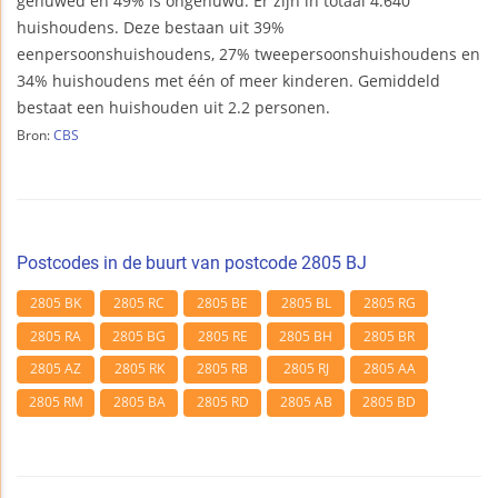
gehuwed en 49% is ongehuwd. Er zijn in totaal 4.640
huishoudens. Deze bestaan uit 39%
eenpersoonshuishoudens, 27% tweepersoonshuishoudens en
34% huishoudens met één of meer kinderen. Gemiddeld
bestaat een huishouden uit 2.2 personen.
Bron:
CBS
Postcodes in de buurt van postcode 2805 BJ
2805 BK
2805 RC
2805 BE
2805 BL
2805 RG
2805 RA
2805 BG
2805 RE
2805 BH
2805 BR
2805 AZ
2805 RK
2805 RB
2805 RJ
2805 AA
2805 RM
2805 BA
2805 RD
2805 AB
2805 BD