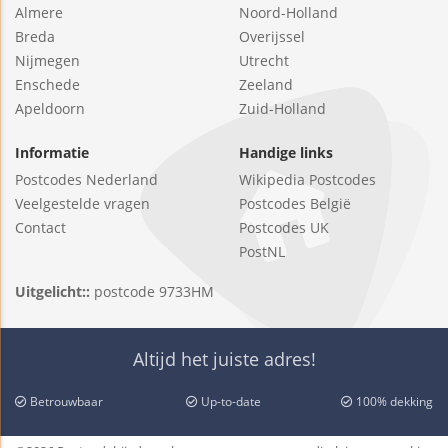
Almere
Noord-Holland
Breda
Overijssel
Nijmegen
Utrecht
Enschede
Zeeland
Apeldoorn
Zuid-Holland
Informatie
Handige links
Postcodes Nederland
Wikipedia Postcodes
Veelgestelde vragen
Postcodes België
Contact
Postcodes UK
PostNL
Uitgelicht::
postcode 9733HM
Altijd het juiste adres!
Betrouwbaar
Up-to-date
100% dekking