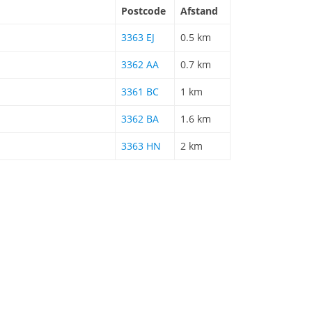
Postcode
Afstand
3363 EJ
0.5 km
3362 AA
0.7 km
3361 BC
1 km
3362 BA
1.6 km
3363 HN
2 km