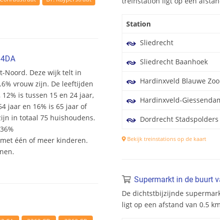
treinstation ligt op een afst
Station
Sliedrecht
64DA
Sliedrecht Baanhoek
t-Noord. Deze wijk telt in
Hardinxveld Blauwe Zo
6% vrouw zijn. De leeftijden
, 12% is tussen 15 en 24 jaar,
Hardinxveld-Giessenda
4 jaar en 16% is 65 jaar of
jn in totaal 75 huishoudens.
Dordrecht Stadspolders
 36%
Bekijk treinstations op de kaart
et één of meer kinderen.
onen.
Supermarkt in de buurt 
De dichtstbijzijnde supermar
ligt op een afstand van 0.5 