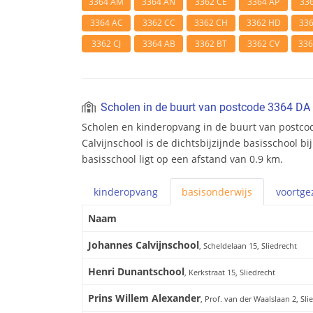
3364 AM
3364 AN
3362 CE
3364 AP
33
3364 AC
3362 CC
3362 CH
3362 HD
33
3362 CJ
3364 AB
3362 BT
3362 CV
33
Scholen in de buurt van postcode 3364 DA
Scholen en kinderopvang in de buurt van postco
Calvijnschool is de dichtsbijzijnde basisschool b
basisschool ligt op een afstand van 0.9 km.
kinderopvang
basis
onderwijs
voortge
Naam
Johannes Calvijnschool
, Scheldelaan 15, Sliedrecht
Henri Dunantschool
, Kerkstraat 15, Sliedrecht
Prins Willem Alexander
, Prof. van der Waalslaan 2, Sli