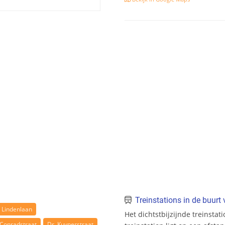
Treinstations in de buur
r Lindenlaan
Het dichtstbijzijnde treinstat
Conradstraat
Dr. Kuyperstraat