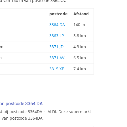
and van 140 m van postcode 3364DA.
postcode
Afstand
3364 DA
140 m
3363 LP
3.8 km
om
3371 JD
4.3 km
m
3371 AV
6.5 km
3315 XE
7.4 km
van postcode 3364 DA
kt bij postcode 3364DA is ALDI. Deze supermarkt
km van postcode 3364DA.