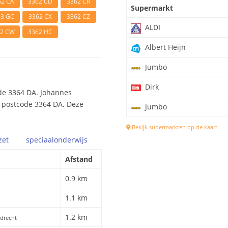
62 CA
3362 CD
3362 CR
Supermarkt
63 GC
3362 CX
3362 CZ
ALDI
62 CW
3362 HC
Albert Heijn
Jumbo
Dirk
de 3364 DA. Johannes
ij postcode 3364 DA. Deze
Jumbo
Bekijk supermarkten op de kaart
zet
speciaal
onderwijs
Afstand
0.9 km
1.1 km
1.2 km
edrecht