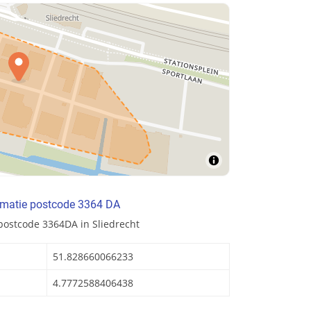
rmatie postcode 3364 DA
postcode 3364DA in Sliedrecht
51.828660066233
4.7772588406438