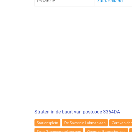
Provincie
Zuid-Holland
Straten in de buurt van postcode 3364DA
Stationsplein
De Savornin Lohmanlaan
Cort van de
Suze Groenewegplantsoen
Goeman Borgesiusweg