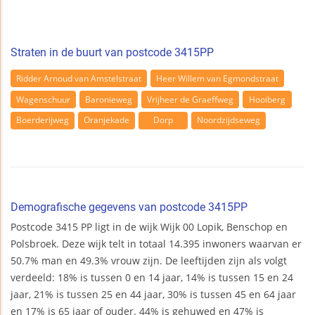
Straten in de buurt van postcode 3415PP
Ridder Arnoud van Amstelstraat
Heer Willem van Egmondstraat
Wagenschuur
Baronieweg
Vrijheer de Graeffweg
Hooiberg
Boerderijweg
Oranjekade
Dorp
Noordzijdseweg
Demografische gegevens van postcode 3415PP
Postcode 3415 PP ligt in de wijk Wijk 00 Lopik, Benschop en
Polsbroek. Deze wijk telt in totaal 14.395 inwoners waarvan er
50.7% man en 49.3% vrouw zijn. De leeftijden zijn als volgt
verdeeld: 18% is tussen 0 en 14 jaar, 14% is tussen 15 en 24
jaar, 21% is tussen 25 en 44 jaar, 30% is tussen 45 en 64 jaar
en 17% is 65 jaar of ouder. 44% is gehuwed en 47% is