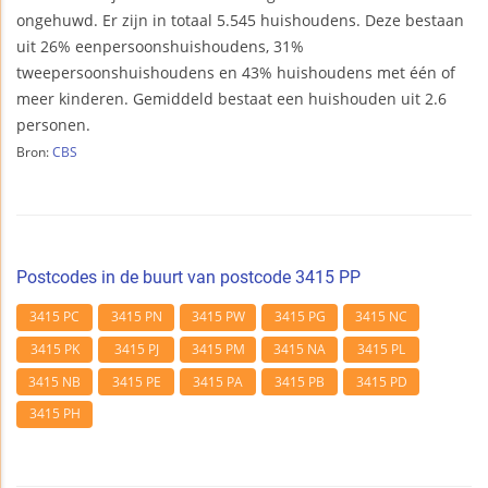
ongehuwd. Er zijn in totaal 5.545 huishoudens. Deze bestaan
uit 26% eenpersoonshuishoudens, 31%
tweepersoonshuishoudens en 43% huishoudens met één of
meer kinderen. Gemiddeld bestaat een huishouden uit 2.6
personen.
Bron:
CBS
Postcodes in de buurt van postcode 3415 PP
3415 PC
3415 PN
3415 PW
3415 PG
3415 NC
3415 PK
3415 PJ
3415 PM
3415 NA
3415 PL
3415 NB
3415 PE
3415 PA
3415 PB
3415 PD
3415 PH