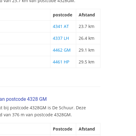
and van 23.7 km van postcode 4328GM.
postcode
Afstand
4341 AT
23.7 km
4337 LH
26.4 km
4462 GM
29.1 km
4461 HP
29.5 km
van postcode 4328 GM
kt bij postcode 4328GM is De Schuur. Deze
and van 376 m van postcode 4328GM.
Postcode
Afstand