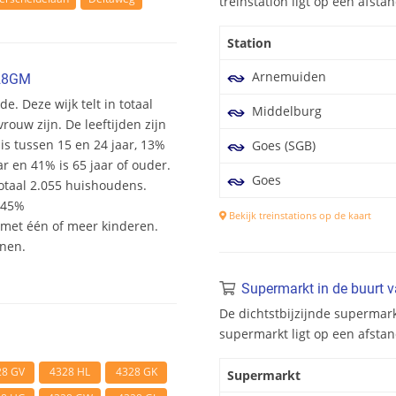
treinstation ligt op een afst
Station
Arnemuiden
328GM
e. Deze wijk telt in totaal
Middelburg
ouw zijn. De leeftijden zijn
 is tussen 15 en 24 jaar, 13%
Goes (SGB)
ar en 41% is 65 jaar of ouder.
Goes
otaal 2.055 huishoudens.
 45%
Bekijk treinstations op de kaart
et één of meer kinderen.
onen.
Supermarkt in de buurt 
De dichtstbijzijnde supermar
supermarkt ligt op een afst
28 GV
4328 HL
4328 GK
Supermarkt