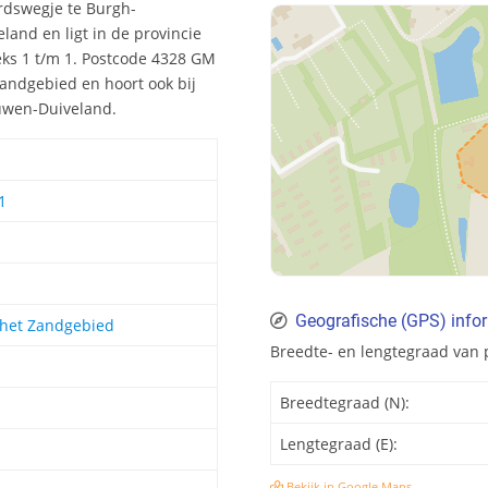
rdswegje te Burgh-
nd en ligt in de provincie
ks 1 t/m 1. Postcode 4328 GM
Zandgebied en hoort ook bij
uwen-Duiveland.
1
Geografische (GPS) info
 het Zandgebied
Breedte- en lengtegraad van
Breedtegraad (N):
Lengtegraad (E):
Bekijk in Google Maps