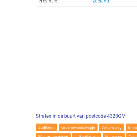
Provincie
Zeeland
Straten in de buurt van postcode 4328GM
Stuifketel
Groenewoudswegje
Vertonsweg
Binn
Westerenbanweg
J.J. Boeijesweg
Maireweg
Oost