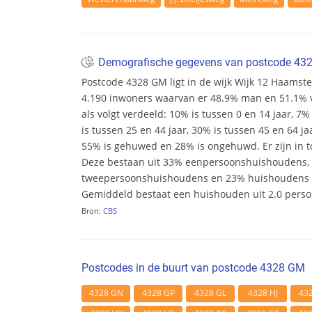
Demografische gegevens van postcode 4
Postcode 4328 GM ligt in de wijk Wijk 12 Haamsted
4.190 inwoners waarvan er 48.9% man en 51.1% vr
als volgt verdeeld: 10% is tussen 0 en 14 jaar, 7%
is tussen 25 en 44 jaar, 30% is tussen 45 en 64 ja
55% is gehuwed en 28% is ongehuwd. Er zijn in t
Deze bestaan uit 33% eenpersoonshuishoudens,
tweepersoonshuishoudens en 23% huishoudens m
Gemiddeld bestaat een huishouden uit 2.0 pers
Bron:
CBS
Postcodes in de buurt van postcode 4328 GM
4328 GN
4328 GP
4328 GL
4328 HJ
43