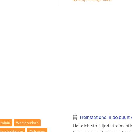
Treinstations in de buur
enduin
Westerenban
Het dichtstbijzijnde treinsta
erscheldelaan
Deltaweg