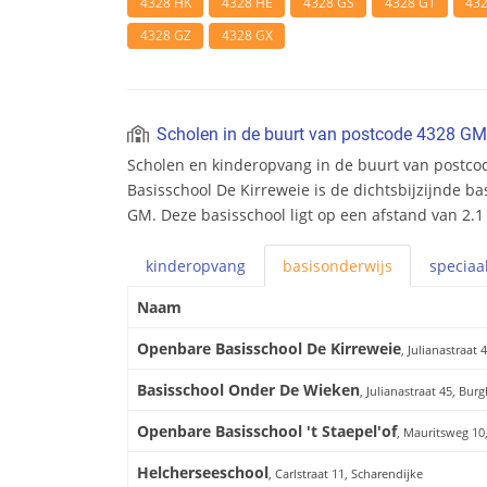
4328 HK
4328 HE
4328 GS
4328 GT
43
4328 GZ
4328 GX
Scholen in de buurt van postcode 4328 GM
Scholen en kinderopvang in de buurt van postc
Basisschool De Kirreweie is de dichtsbijzijnde ba
GM. Deze basisschool ligt op een afstand van 2.1
kinderopvang
basis
onderwijs
speciaa
Naam
Openbare Basisschool De Kirreweie
, Julianastraat
Basisschool Onder De Wieken
, Julianastraat 45, Bu
Openbare Basisschool 't Staepel'of
, Mauritsweg 10
Helcherseeschool
, Carlstraat 11, Scharendijke