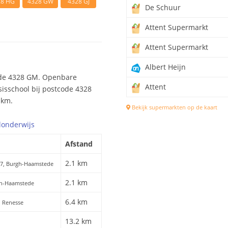
28 HG
4328 GW
4328 GJ
De Schuur
Attent Supermarkt
Attent Supermarkt
Albert Heijn
ode 4328 GM. Openbare
Attent
sisschool bij postcode 4328
 km.
Bekijk supermarkten op de kaart
l
onderwijs
Afstand
2.1 km
 47, Burgh-Haamstede
2.1 km
rgh-Haamstede
6.4 km
, Renesse
13.2 km