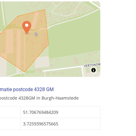
rmatie postcode 4328 GM
 postcode 4328GM in Burgh-Haamstede
51.706769484209
3.7259396575665