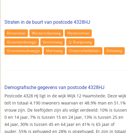
Straten in de buurt van postcode 4328HJ
Binnenduin
Westerenbanweg
Westerenban
Groenoordswegje
Vertonsweg
J.J. Boeijesweg
Groenewoudswegje
Maireweg
Oosterscheldelaan
Deltaweg
Demografische gegevens van postcode 4328HJ
Postcode 4328 HJ ligt in de wijk Wijk 12 Haamstede. Deze wijk
telt in totaal 4.190 inwoners waarvan er 48.9% man en 51.1%
vrouw zijn. De leeftijden zijn als volgt verdeeld: 10% is tussen
0 en 14 jaar, 7% is tussen 15 en 24 jaar, 13% is tussen 25 en
44 jaar, 30% is tussen 45 en 64 jaar en 41% is 65 jaar of
ouder. 55% is gehuwed en 28% is ongehuwd. Er zijn in totaal