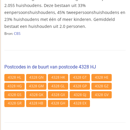
2.055 huishoudens. Deze bestaan uit 33%
eenpersoonshuishoudens, 45% tweepersoonshuishoudens en
23% huishoudens met één of meer kinderen. Gemiddeld
bestaat een huishouden uit 2.0 personen.
Bron:
CBS
Postcodes in de buurt van postcode 4328 HJ
4328 HL
4328 GN
4328 HK
4328 GT
4328 HE
4328 HG
4328 GM
4328 GL
4328 GP
4328 GZ
4328 GS
4328 GK
4328 GX
4328 GJ
4328 GV
4328 GR
4328 HB
4328 GH
4328 EX