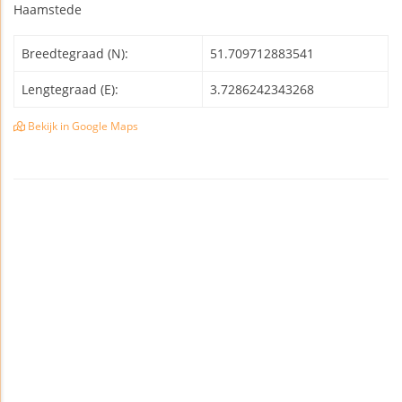
Haamstede
Breedtegraad (N):
51.709712883541
Lengtegraad (E):
3.7286242343268
Bekijk in Google Maps