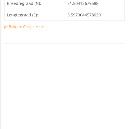
Breedtegraad (N):
51.50413679588
Lengtegraad (E):
3.5970644578039
Bekijk in Google Maps