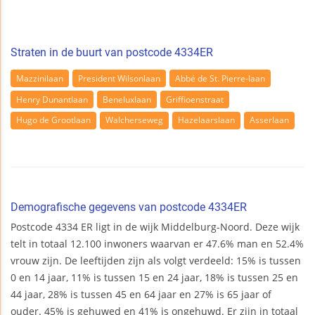
Straten in de buurt van postcode 4334ER
Mazzinilaan
President Wilsonlaan
Abbé de St. Pierre-laan
Henry Dunantlaan
Beneluxlaan
Griffioenstraat
Hugo de Grootlaan
Walcherseweg
Hazelaarslaan
Asserlaan
Demografische gegevens van postcode 4334ER
Postcode 4334 ER ligt in de wijk Middelburg-Noord. Deze wijk
telt in totaal 12.100 inwoners waarvan er 47.6% man en 52.4%
vrouw zijn. De leeftijden zijn als volgt verdeeld: 15% is tussen
0 en 14 jaar, 11% is tussen 15 en 24 jaar, 18% is tussen 25 en
44 jaar, 28% is tussen 45 en 64 jaar en 27% is 65 jaar of
ouder. 45% is gehuwed en 41% is ongehuwd. Er zijn in totaal