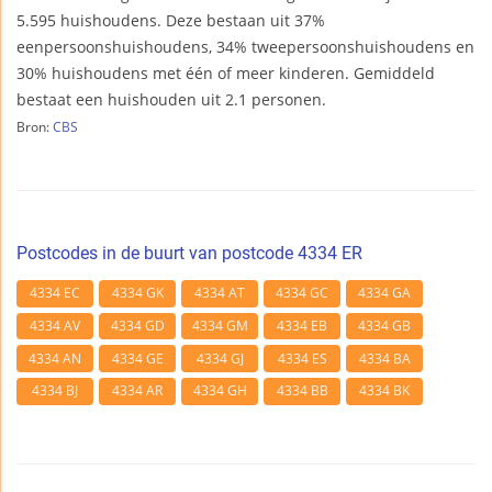
5.595 huishoudens. Deze bestaan uit 37%
eenpersoonshuishoudens, 34% tweepersoonshuishoudens en
30% huishoudens met één of meer kinderen. Gemiddeld
bestaat een huishouden uit 2.1 personen.
Bron:
CBS
Postcodes in de buurt van postcode 4334 ER
4334 EC
4334 GK
4334 AT
4334 GC
4334 GA
4334 AV
4334 GD
4334 GM
4334 EB
4334 GB
4334 AN
4334 GE
4334 GJ
4334 ES
4334 BA
4334 BJ
4334 AR
4334 GH
4334 BB
4334 BK