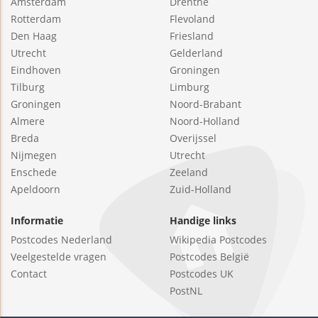
Amsterdam
Drenthe
Rotterdam
Flevoland
Den Haag
Friesland
Utrecht
Gelderland
Eindhoven
Groningen
Tilburg
Limburg
Groningen
Noord-Brabant
Almere
Noord-Holland
Breda
Overijssel
Nijmegen
Utrecht
Enschede
Zeeland
Apeldoorn
Zuid-Holland
Informatie
Handige links
Postcodes Nederland
Wikipedia Postcodes
Veelgestelde vragen
Postcodes België
Contact
Postcodes UK
PostNL