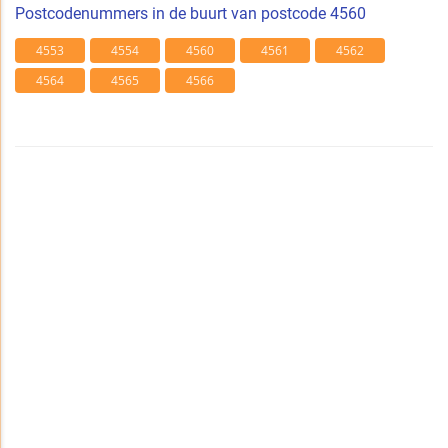
Postcodenummers in de buurt van postcode 4560
4553
4554
4560
4561
4562
4564
4565
4566