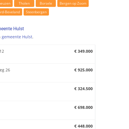
neuzen
Tholen
Borsele
Bergen op Zoom
rd-Beveland
Steenbergen
eente Hulst
n
gemeente Hulst
.
12
€ 349.000
weg 26
€ 925.000
€ 324.500
€ 698.000
€ 448.000