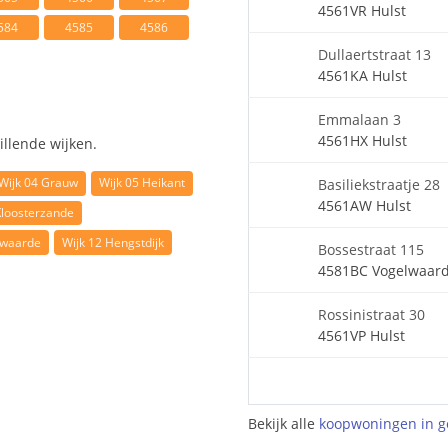
4561VR Hulst
584
4585
4586
Dullaertstraat 13
4561KA Hulst
Emmalaan 3
4561HX Hulst
illende wijken.
Wijk 04 Grauw
Wijk 05 Heikant
Basiliekstraatje 28
4561AW Hulst
Kloosterzande
lwaarde
Wijk 12 Hengstdijk
Bossestraat 115
4581BC Vogelwaar
Rossinistraat 30
4561VP Hulst
Bekijk alle
koopwoningen in g