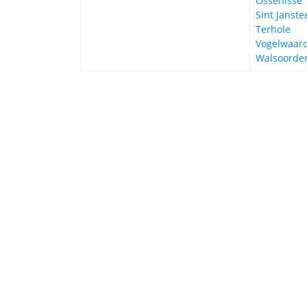
Ossenisse
Sint Janste
Terhole
Vogelwaar
Walsoorde