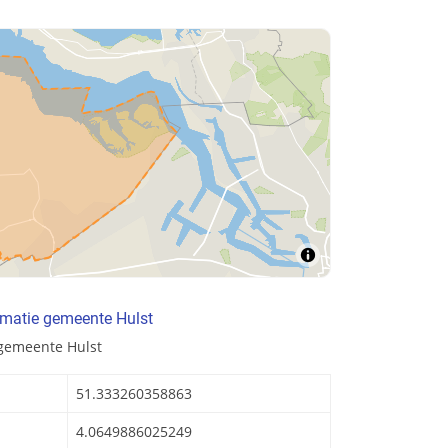
rmatie gemeente Hulst
 gemeente Hulst
51.333260358863
4.0649886025249