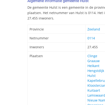
Algemene informatie gemeente Hulst
De gemeente Hulst is een gemeente in de provin
plaatsen. Het netnummer van Hulst is 0114. Het 
27.455 inwoners.
Provincie
Zeeland
Netnummer
0114
Inwoners
27.455
Plaatsen
Clinge
Graauw
Heikant
Hengstdijk
Hulst
Kapellebru
Kloosterza
Kuitaart
Lamswaar
Nieuw Na