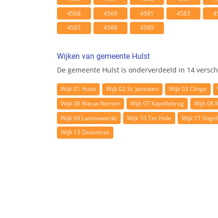
4568
4569
4581
4583
4
4587
4588
4589
Wijken van gemeente Hulst
De gemeente Hulst is onderverdeeld in 14 versch
Wijk 01 Hulst
Wijk 02 St. Jansteen
Wijk 03 Clinge
Wijk 06 Nieuw Namen
Wijk 07 Kapellebrug
Wijk 08 
Wijk 09 Lamswaarde
Wijk 10 Ter Hole
Wijk 11 Voge
Wijk 13 Ossenisse