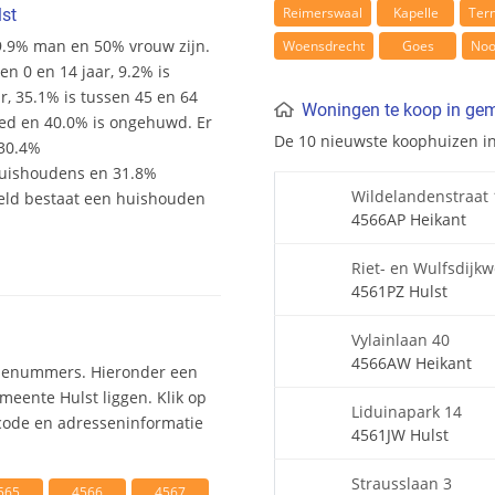
Reimerswaal
Kapelle
Ter
st
49.9% man en 50% vrouw zijn.
Woensdrecht
Goes
Noo
sen 0 en 14 jaar, 9.2% is
ar, 35.1% is tussen 45 en 64
Woningen te koop in gem
wed en 40.0% is ongehuwd. Er
De 10 nieuwste koophuizen i
 30.4%
uishoudens en 31.8%
Wildelandenstraat 
eld bestaat een huishouden
4566AP Heikant
Riet- en Wulfsdijk
4561PZ Hulst
Vylainlaan 40
4566AW Heikant
odenummers. Hieronder een
meente Hulst liggen. Klik op
Liduinapark 14
ode en adresseninformatie
4561JW Hulst
Strausslaan 3
565
4566
4567