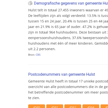
Demografische gegevens van gemeente Hul
Hulst telt in totaal 27.455 inwoners waarvan er 
De leeftijden zijn als volgt verdeeld: 13.5% is tus
tussen 15 en 24 jaar, 20.4% is tussen 25 en 44 ja
jaar en 21.9% is 65 jaar of ouder. 47.2% is gehu
zijn in totaal 964 huishoudens. Deze bestaan uit
eenpersoonshuishoudens, 37.6% tweepersoonsh
huishoudens met één of meer kinderen. Gemidd
uit 2.2 personen.
Bron:
CBS
Postcodenummers van gemeente Hulst
Gemeente Hulst heeft in totaal 17 unieke postc
overzicht van alle postcodenummers die in de ge
het betreffende postcodenummer om meer postc
te zien.
4560
4561
4562
4564
4