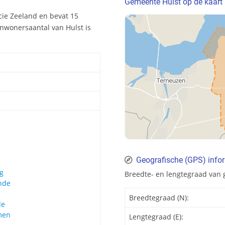
Gemeente Hulst op de kaart
cie Zeeland en bevat 15
inwonersaantal van Hulst is
Geografische (GPS) info
g
Breedte- en lengtegraad van
nde
Breedtegraad (N):
de
men
Lengtegraad (E):