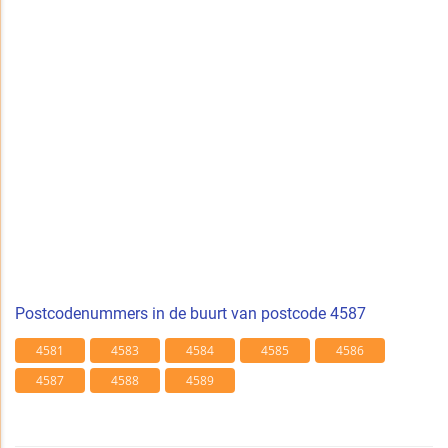
Postcodenummers in de buurt van postcode 4587
4581
4583
4584
4585
4586
4587
4588
4589