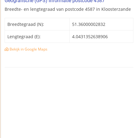
Geografische (GPS) informatie postcode 4587
Breedte- en lengtegraad van postcode 4587 in Kloosterzande
Breedtegraad (N):
51.36000002832
Lengtegraad (E):
4.0431352638906
Bekijk in Google Maps