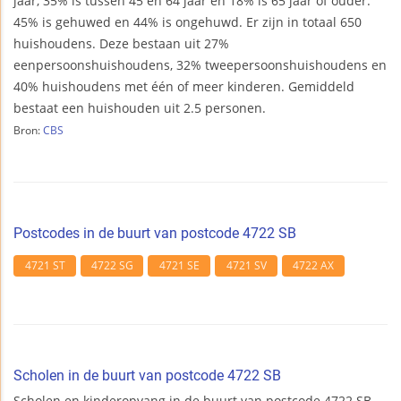
jaar, 35% is tussen 45 en 64 jaar en 18% is 65 jaar of ouder.
45% is gehuwed en 44% is ongehuwd. Er zijn in totaal 650
huishoudens. Deze bestaan uit 27%
eenpersoonshuishoudens, 32% tweepersoonshuishoudens en
40% huishoudens met één of meer kinderen. Gemiddeld
bestaat een huishouden uit 2.5 personen.
Bron:
CBS
Postcodes in de buurt van postcode 4722 SB
4721 ST
4722 SG
4721 SE
4721 SV
4722 AX
Scholen in de buurt van postcode 4722 SB
Scholen en kinderopvang in de buurt van postcode 4722 SB.