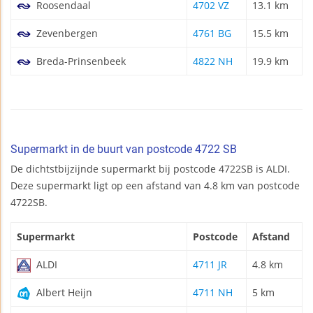
Roosendaal
4702 VZ
13.1 km
Zevenbergen
4761 BG
15.5 km
Breda-Prinsenbeek
4822 NH
19.9 km
Supermarkt in de buurt van postcode 4722 SB
De dichtstbijzijnde supermarkt bij postcode 4722SB is ALDI.
Deze supermarkt ligt op een afstand van 4.8 km van postcode
4722SB.
Supermarkt
Postcode
Afstand
ALDI
4711 JR
4.8 km
Albert Heijn
4711 NH
5 km