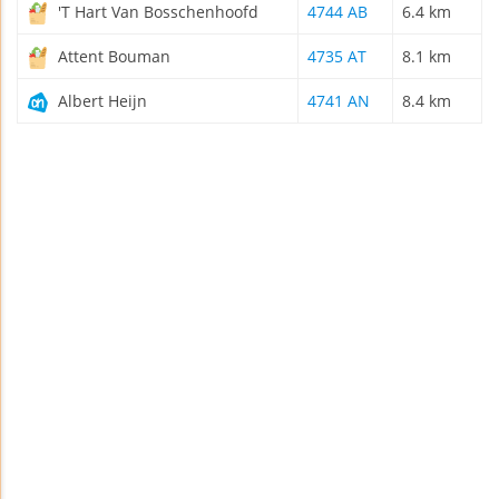
'T Hart Van Bosschenhoofd
4744 AB
6.4 km
Attent Bouman
4735 AT
8.1 km
Albert Heijn
4741 AN
8.4 km