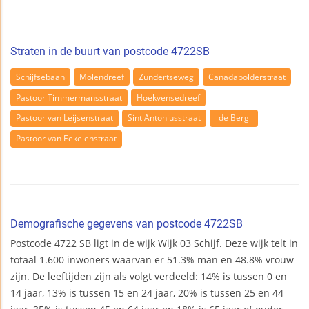
Straten in de buurt van postcode 4722SB
Schijfsebaan
Molendreef
Zundertseweg
Canadapolderstraat
Pastoor Timmermansstraat
Hoekvensedreef
Pastoor van Leijsenstraat
Sint Antoniusstraat
de Berg
Pastoor van Eekelenstraat
Demografische gegevens van postcode 4722SB
Postcode 4722 SB ligt in de wijk Wijk 03 Schijf. Deze wijk telt in
totaal 1.600 inwoners waarvan er 51.3% man en 48.8% vrouw
zijn. De leeftijden zijn als volgt verdeeld: 14% is tussen 0 en
14 jaar, 13% is tussen 15 en 24 jaar, 20% is tussen 25 en 44