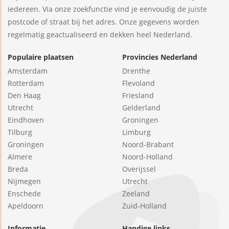
iedereen. Via onze zoekfunctie vind je eenvoudig de juiste
postcode of straat bij het adres. Onze gegevens worden
regelmatig geactualiseerd en dekken heel Nederland.
Populaire plaatsen
Provincies Nederland
Amsterdam
Drenthe
Rotterdam
Flevoland
Den Haag
Friesland
Utrecht
Gelderland
Eindhoven
Groningen
Tilburg
Limburg
Groningen
Noord-Brabant
Almere
Noord-Holland
Breda
Overijssel
Nijmegen
Utrecht
Enschede
Zeeland
Apeldoorn
Zuid-Holland
Informatie
Handige links