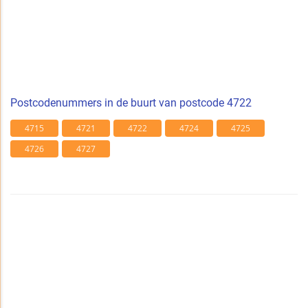
Postcodenummers in de buurt van postcode 4722
4715
4721
4722
4724
4725
4726
4727