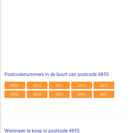
Postcodenummers in de buurt van postcode 4855
4849
4850
4851
4854
4855
4856
4858
4859
4860
4861
Woningen te koop in postcode 4855