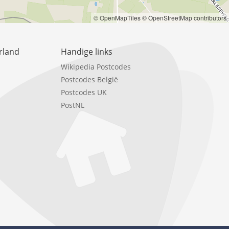
© OpenMapTiles
© OpenStreetMap contributors
rland
Handige links
Wikipedia Postcodes
Postcodes België
Postcodes UK
PostNL