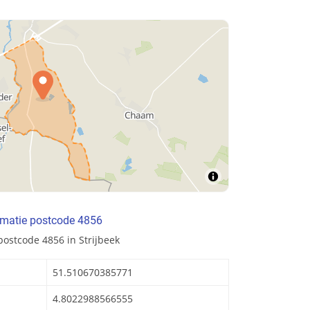
rmatie postcode 4856
postcode 4856 in Strijbeek
51.510670385771
4.8022988566555