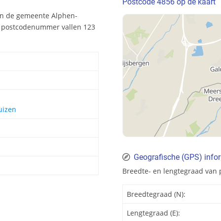
Postcode 4856 op de kaart
en de gemeente Alphen-
t postcodenummer vallen 123
uizen
Geografische (GPS) info
Breedte- en lengtegraad van 
Breedtegraad (N):
Lengtegraad (E):