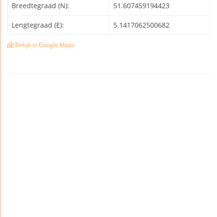
Breedtegraad (N):
51.607459194423
Lengtegraad (E):
5.1417062500682
Bekijk in Google Maps