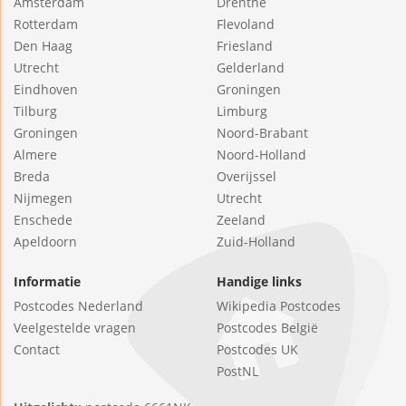
Amsterdam
Drenthe
Rotterdam
Flevoland
Den Haag
Friesland
Utrecht
Gelderland
Eindhoven
Groningen
Tilburg
Limburg
Groningen
Noord-Brabant
Almere
Noord-Holland
Breda
Overijssel
Nijmegen
Utrecht
Enschede
Zeeland
Apeldoorn
Zuid-Holland
Informatie
Handige links
Postcodes Nederland
Wikipedia Postcodes
Veelgestelde vragen
Postcodes België
Contact
Postcodes UK
PostNL