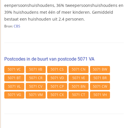
eenpersoonshuishoudens, 36% tweepersoonshuishoudens en
39% huishoudens met één of meer kinderen. Gemiddeld
bestaat een huishouden uit 2.4 personen.
Bron:
CBS
Postcodes in de buurt van postcode 5071 VA
5071 VC
5071 VB
5071 CS
5071 CN
5071 BW
5071 BT
5071 CR
5071 VD
5071 VE
5071 BR
5071 VL
5071 CV
5071 CP
5071 BN
5071 CW
5071 VG
5071 VM
5071 CX
5071 CT
5071 VH