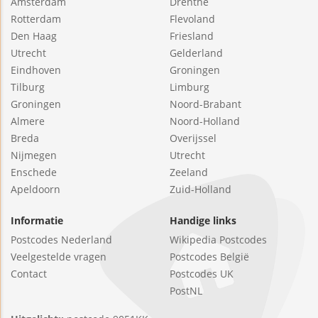
Amsterdam
Drenthe
Rotterdam
Flevoland
Den Haag
Friesland
Utrecht
Gelderland
Eindhoven
Groningen
Tilburg
Limburg
Groningen
Noord-Brabant
Almere
Noord-Holland
Breda
Overijssel
Nijmegen
Utrecht
Enschede
Zeeland
Apeldoorn
Zuid-Holland
Informatie
Handige links
Postcodes Nederland
Wikipedia Postcodes
Veelgestelde vragen
Postcodes België
Contact
Postcodes UK
PostNL