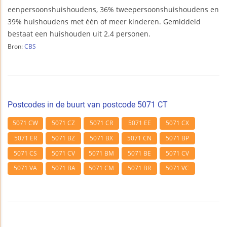
eenpersoonshuishoudens, 36% tweepersoonshuishoudens en
39% huishoudens met één of meer kinderen. Gemiddeld
bestaat een huishouden uit 2.4 personen.
Bron:
CBS
Postcodes in de buurt van postcode 5071 CT
5071 CW
5071 CZ
5071 CR
5071 EE
5071 CX
5071 ER
5071 BZ
5071 BX
5071 CN
5071 BP
5071 CS
5071 CV
5071 BM
5071 BE
5071 CV
5071 VA
5071 BA
5071 CM
5071 BR
5071 VC