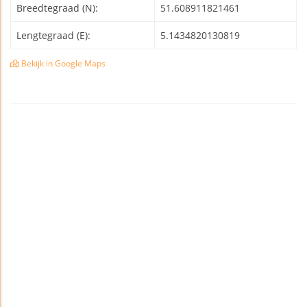
Breedtegraad (N):
51.608911821461
Lengtegraad (E):
5.1434820130819
Bekijk in Google Maps