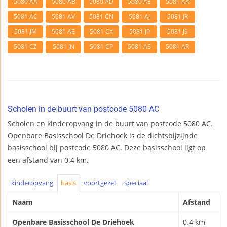
5080 AA
5080 AB
5080 AD
5080 AE
5081 AA
5081 AC
5081 AV
5081 CN
5081 AJ
5081 JR
5081 JM
5081 AE
5081 CX
5081 JP
5081 JS
5081 CZ
5081 JN
5081 CP
5081 AS
5081 AR
Scholen in de buurt van postcode 5080 AC
Scholen en kinderopvang in de buurt van postcode 5080 AC.
Openbare Basisschool De Driehoek is de dichtsbijzijnde
basisschool bij postcode 5080 AC. Deze basisschool ligt op
een afstand van 0.4 km.
kinderopvang
basis
voortgezet
speciaal
Naam
Afstand
Openbare Basisschool De Driehoek
0.4 km