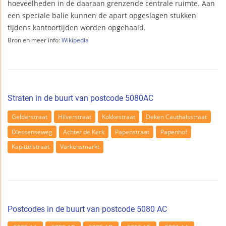
hoeveelheden in de daaraan grenzende centrale ruimte. Aan
een speciale balie kunnen de apart opgeslagen stukken
tijdens kantoortijden worden opgehaald.
Bron en meer info:
Wikipedia
Straten in de buurt van postcode 5080AC
Gelderstraat
Hilverstraat
Kokkestraat
Deken Cauthalsstraat
Diessenseweg
Achter de Kerk
Papenstraat
Papenhof
Kapittelstraat
Varkensmarkt
Postcodes in de buurt van postcode 5080 AC