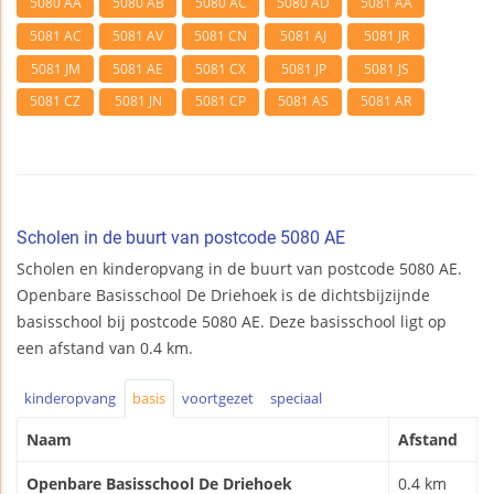
5080 AA
5080 AB
5080 AC
5080 AD
5081 AA
5081 AC
5081 AV
5081 CN
5081 AJ
5081 JR
5081 JM
5081 AE
5081 CX
5081 JP
5081 JS
5081 CZ
5081 JN
5081 CP
5081 AS
5081 AR
Scholen in de buurt van postcode 5080 AE
Scholen en kinderopvang in de buurt van postcode 5080 AE.
Openbare Basisschool De Driehoek is de dichtsbijzijnde
basisschool bij postcode 5080 AE. Deze basisschool ligt op
een afstand van 0.4 km.
kinderopvang
basis
voortgezet
speciaal
Naam
Afstand
Openbare Basisschool De Driehoek
0.4 km