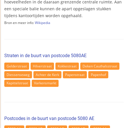
hoeveelheden in de daaraan grenzende centrale ruimte. Aan
een speciale balie kunnen de apart opgeslagen stukken
tijdens kantoortijden worden opgehaald.
Bron en meer info:
Wikipedia
Straten in de buurt van postcode 5080AE
Gelderstraat
Hilverstraat
Kokkestraat
Deken Cauthalsstraat
Diessenseweg
Achter de Kerk
Papenstraat
Papenhof
Kapittelstraat
Varkensmarkt
Postcodes in de buurt van postcode 5080 AE