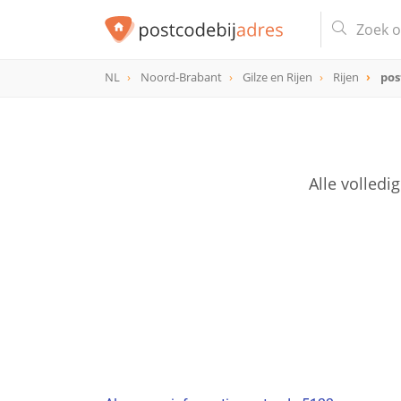
NL
Noord-Brabant
Gilze en Rijen
Rijen
pos
postcode
5122
Alle volled