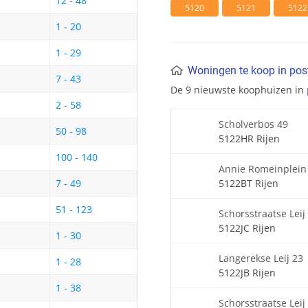
12 - 48
5120
5121
5122
1 - 20
1 - 29
Woningen te koop in po
7 - 43
De 9 nieuwste koophuizen in
2 - 58
Scholverbos 49
50 - 98
5122HR Rijen
100 - 140
Annie Romeinplein
5122BT Rijen
7 - 49
51 - 123
Schorsstraatse Leij
5122JC Rijen
1 - 30
Langerekse Leij 23
1 - 28
5122JB Rijen
1 - 38
Schorsstraatse Leij