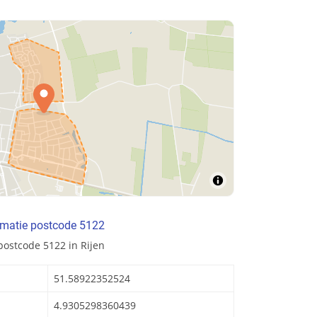
rmatie postcode 5122
postcode 5122 in Rijen
51.58922352524
4.9305298360439