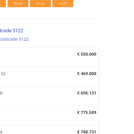
5124
5125
5126
stcode 5122
postcode 5122
.
€ 550.000
 32
€ 469.000
 8
€ 695.131
€ 775.589
 4
€ 708.731