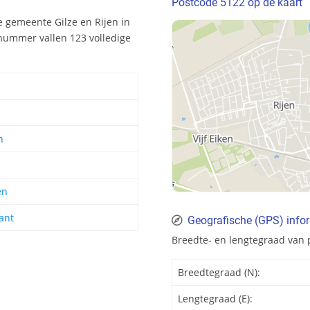
Postcode 5122 op de kaart
 gemeente Gilze en Rijen in
nummer vallen 123 volledige
n
en
ant
Geografische (GPS) info
Breedte- en lengtegraad van 
Breedtegraad (N):
Lengtegraad (E):