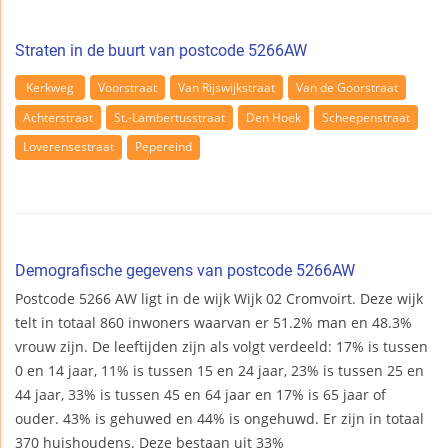
Straten in de buurt van postcode 5266AW
Kerkweg
Voorstraat
Van Rijswijkstraat
Van de Goorstraat
Achterstraat
St.-Lambertusstraat
Den Hoek
Scheepenstraat
Loverensestraat
Pepereind
Demografische gegevens van postcode 5266AW
Postcode 5266 AW ligt in de wijk Wijk 02 Cromvoirt. Deze wijk
telt in totaal 860 inwoners waarvan er 51.2% man en 48.3%
vrouw zijn. De leeftijden zijn als volgt verdeeld: 17% is tussen
0 en 14 jaar, 11% is tussen 15 en 24 jaar, 23% is tussen 25 en
44 jaar, 33% is tussen 45 en 64 jaar en 17% is 65 jaar of
ouder. 43% is gehuwed en 44% is ongehuwd. Er zijn in totaal
370 huishoudens. Deze bestaan uit 33%