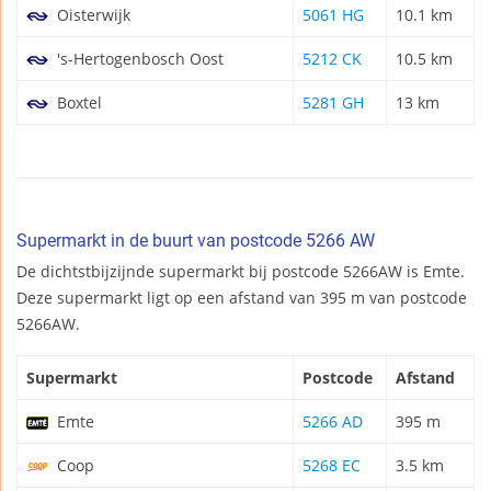
Oisterwijk
5061 HG
10.1 km
's-Hertogenbosch Oost
5212 CK
10.5 km
Boxtel
5281 GH
13 km
Supermarkt in de buurt van postcode 5266 AW
De dichtstbijzijnde supermarkt bij postcode 5266AW is Emte.
Deze supermarkt ligt op een afstand van 395 m van postcode
5266AW.
Supermarkt
Postcode
Afstand
Emte
5266 AD
395 m
Coop
5268 EC
3.5 km