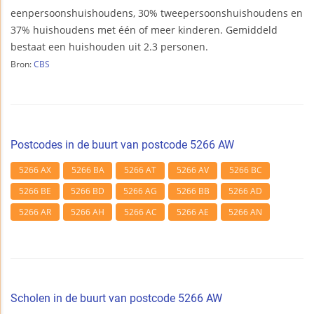
eenpersoonshuishoudens, 30% tweepersoonshuishoudens en
37% huishoudens met één of meer kinderen. Gemiddeld
bestaat een huishouden uit 2.3 personen.
Bron:
CBS
Postcodes in de buurt van postcode 5266 AW
5266 AX
5266 BA
5266 AT
5266 AV
5266 BC
5266 BE
5266 BD
5266 AG
5266 BB
5266 AD
5266 AR
5266 AH
5266 AC
5266 AE
5266 AN
Scholen in de buurt van postcode 5266 AW