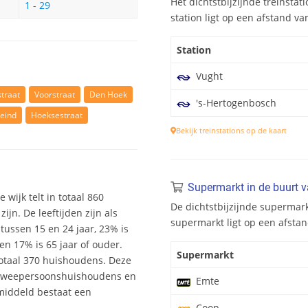
Het dichtstbijzijnde treinstati
1 - 29
station ligt op een afstand va
Station
Vught
traat
Voorstraat
Den Hoek
's-Hertogenbosch
eind
Hoeksestraat
Bekijk treinstations op de kaart
Supermarkt in de buurt v
 wijk telt in totaal 860
De dichtstbijzijnde supermark
n. De leeftijden zijn als
supermarkt ligt op een afstan
 tussen 15 en 24 jaar, 23% is
en 17% is 65 jaar of ouder.
Supermarkt
totaal 370 huishoudens. Deze
 tweepersoonshuishoudens en
Emte
middeld bestaat een
Coop