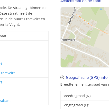
Achterstraat op de kaart
ode. De straat ligt binnen de
eze straat heeft de
en in de buurt Cromvoirt en
meente Vught.
raat
rt
Cromvoirt
Geografische (GPS) infor
rt
Breedte- en lengtegraad van 
Breedtegraad (N):
rabant
Lengtegraad (E):