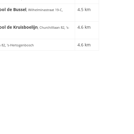
ol de Bussel
4.5 km
, Wilhelminastraat 19-C,
ol de Kruisboelijn
4.6 km
, Churchilllaan 82, 's-
4.6 km
n 82, 's-Hertogenbosch