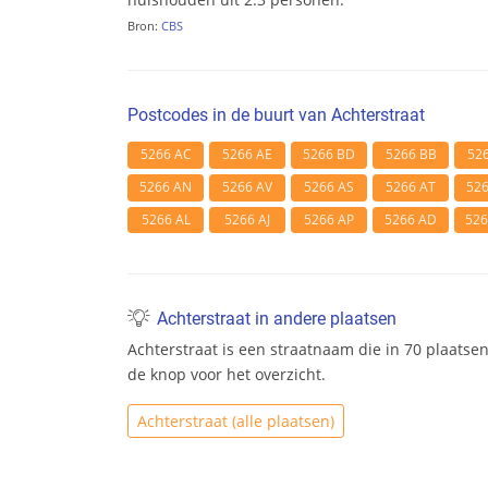
Bron:
CBS
Postcodes in de buurt van Achterstraat
5266 AC
5266 AE
5266 BD
5266 BB
52
5266 AN
5266 AV
5266 AS
5266 AT
52
5266 AL
5266 AJ
5266 AP
5266 AD
52
Achterstraat in andere plaatsen
Achterstraat is een straatnaam die in 70 plaatse
de knop voor het overzicht.
Achterstraat (alle plaatsen)