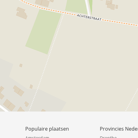
Populaire plaatsen
Provincies Nede
Amsterdam
Drenthe