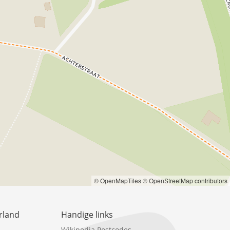
© OpenMapTiles
© OpenStreetMap contributors
rland
Handige links
Wikipedia Postcodes