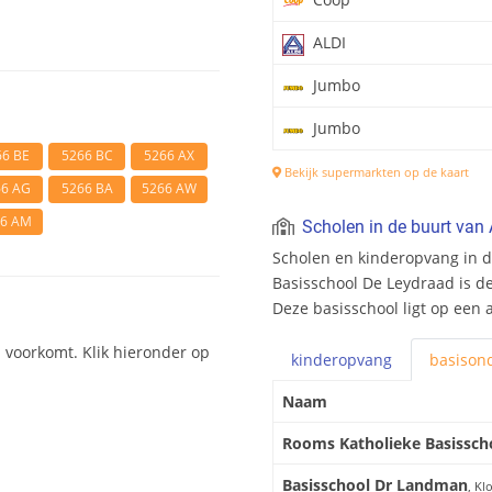
ALDI
Jumbo
Jumbo
66 BE
5266 BC
5266 AX
Bekijk supermarkten op de kaart
66 AG
5266 BA
5266 AW
66 AM
Scholen in de buurt van 
Scholen en kinderopvang in d
Basisschool De Leydraad is de 
Deze basisschool ligt op een 
n voorkomt. Klik hieronder op
kinderopvang
basis
ond
Naam
Rooms Katholieke Basissch
Basisschool Dr Landman
, Kl