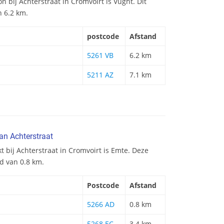
on bij Achterstraat in Cromvoirt is Vught. Dit
n 6.2 km.
postcode
Afstand
5261 VB
6.2 km
5211 AZ
7.1 km
an Achterstraat
t bij Achterstraat in Cromvoirt is Emte. Deze
d van 0.8 km.
Postcode
Afstand
5266 AD
0.8 km
5268 EC
3.4 km