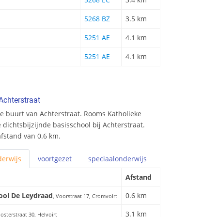
5268 BZ
3.5 km
5251 AE
4.1 km
5251 AE
4.1 km
Achterstraat
e buurt van Achterstraat. Rooms Katholieke
dichtsbijzijnde basisschool bij Achterstraat.
afstand van 0.6 km.
erwijs
voortgezet
speciaal
onderwijs
Afstand
ool De Leydraad
0.6 km
, Voorstraat 17, Cromvoirt
3.1 km
oosterstraat 30, Helvoirt