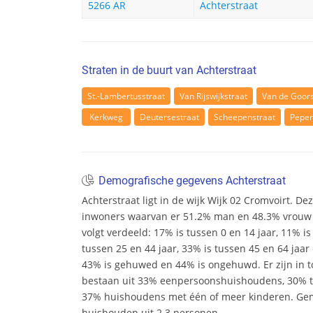
5266 AR
Achterstraat
Straten in de buurt van Achterstraat
St.-Lambertusstraat
Van Rijswijkstraat
Van de Goors
Kerkweg
Deutersestraat
Scheepenstraat
Peper
Demografische gegevens Achterstraat
Achterstraat ligt in de wijk Wijk 02 Cromvoirt. Deze
inwoners waarvan er 51.2% man en 48.3% vrouw zij
volgt verdeeld: 17% is tussen 0 en 14 jaar, 11% is
tussen 25 en 44 jaar, 33% is tussen 45 en 64 jaar 
43% is gehuwed en 44% is ongehuwd. Er zijn in 
bestaan uit 33% eenpersoonshuishoudens, 30%
37% huishoudens met één of meer kinderen. Ge
huishouden uit 2.3 personen.