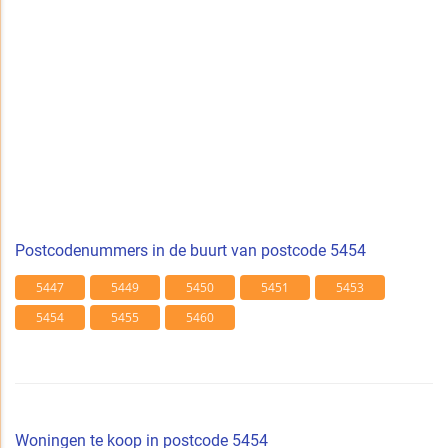
Postcodenummers in de buurt van postcode 5454
5447
5449
5450
5451
5453
5454
5455
5460
Woningen te koop in postcode 5454